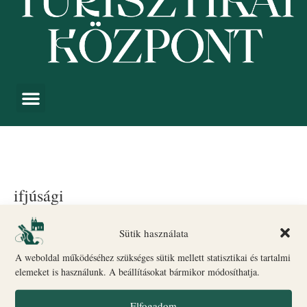
ifjúsági
Események
ifjúsági
Sütik használata
A weboldal működéséhez szükséges sütik mellett statisztikai és tartalmi
Sajnos nincs találat.
Notice
elemeket is használunk. A beállításokat bármikor módosíthatja.
Esemé
Es
Közelgő
Keresett kife
Elfogadom