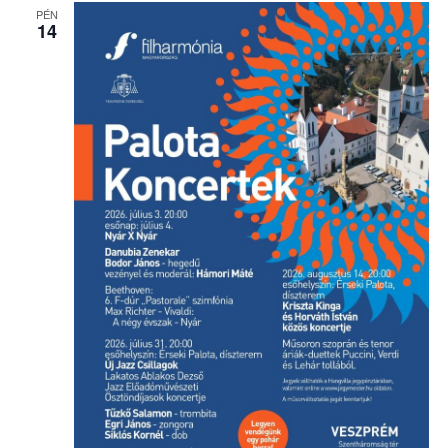
PÉN
nézet
14
válasz