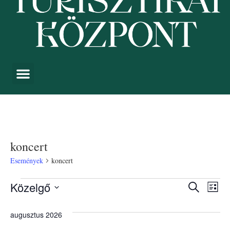
koncert
Események
koncert
Esemé
Es
Közelgő
Keresett kife
Lista
Dátum
néz
keresé
kiválasztása.
augusztus 2026
nav
és