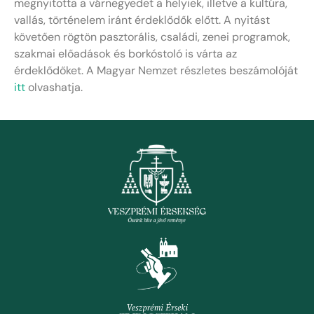
megnyitotta a várnegyedet a helyiek, illetve a kultúra,
vallás, történelem iránt érdeklődők előtt. A nyitást
követően rögtön pasztorális, családi, zenei programok,
szakmai előadások és borkóstoló is várta az
érdeklődőket. A Magyar Nemzet részletes beszámolóját
itt
olvashatja.