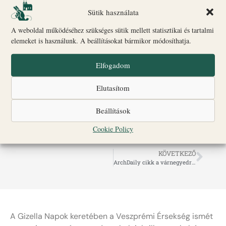
Sütik használata
A weboldal működéséhez szükséges sütik mellett statisztikai és tartalmi
elemeket is használunk. A beállításokat bármikor módosíthatja.
Nagy sikerrel
Elfogadom
indultak a
Elutasítom
várséták
Beállítások
Cookie Policy
április 6, 2023
16:27
KÖVETKEZŐ
ArchDaily cikk a várnegyedről
A Gizella Napok keretében a Veszprémi Érsekség ismét