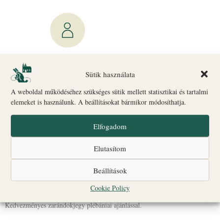
Fény és áhítat sétája + filmvetítés
Sütik használata
Érseki Palota + Gizella Kápolna + 1000 év öröksége
dokumentumfilm
A weboldal működéséhez szükséges sütik mellett statisztikai és tartalmi
Minden szombaton 14 órakor
elemeket is használunk. A beállításokat bármikor módosíthatja.
Teljes árú
4000 Ft
Elfogadom
Diák és nyugdíjas
3500 Ft
Elutasítom
Kedvezményes jegy diák-, nyugdíjas- vagy pedagógusigazolvány
felmutatásával.
Beállítások
Zarándok
2700 Ft
Cookie Policy
Kedvezményes zarándokjegy plébániai ajánlással.