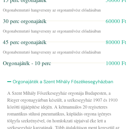
Orgonabemutató hangverseny az orgonaművész előadásában
30 perc orgonajáték
60000 Ft
Orgonabemutató hangverseny az orgonaművész előadásában
45 perc orgonajáték
80000 Ft
Orgonabemutató hangverseny az orgonaművész előadásában
Orgonajáték - 10 perc
10000 Ft
Orgonajáték a Szent Mihály Főszékesegyházban
A Szent Mihály Főszékesegyház orgonája Budapesten, a
Rieger orgonagyárban készült, a székesegyház 1907 és 1910
közötti újjáépítése idején. A kétmanuálos 20 regiszteres
romantikus stílusú pneumatikus, kúpládás orgona igényes
tölgyfa szekrényével, ón homlokzati sípjaival éke lett a
székesegyház karzatának. Több átalakításon ment keresztül az