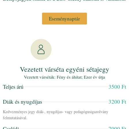
Eseménynaptár
Vezetett várséta egyéni sétajegy
Vezetett várséták: Fény és áhítat; Ezer év útja
Teljes árú
3500 Ft
Diák és nyugdíjas
3200 Ft
Kedvezményes jegy diák-, nyugdíjas- vagy pedagógusigazolvány
felmutatásával.
Családi
7000 Ft