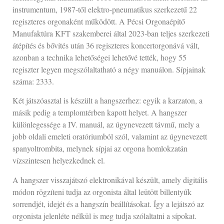
instrumentum, 1987-től elektro-pneumatikus szerkezetű 22
regiszteres orgonaként működött. A Pécsi Orgonaépítő
Manufaktúra KFT szakemberei által 2023-ban teljes szerkezeti
átépítés és bővítés után 36 regiszteres koncertorgonává vált,
azonban a technika lehetőségei lehetővé tették, hogy 55
regiszter legyen megszólaltatható a négy manuálon. Sípjainak
száma: 2333.
Két játszóasztal is készült a hangszerhez: egyik a karzaton, a
másik pedig a templomtérben kapott helyet. A hangszer
különlegessége a IV. manuál, az úgynevezett távmű, mely a
jobb oldali emeleti oratóriumból szól, valamint az úgynevezett
spanyoltrombita, melynek sípjai az orgona homlokzatán
vízszintesen helyezkednek el.
A hangszer visszajátszó elektronikával készült, amely digitális
módon rögzíteni tudja az orgonista által leütött billentyűk
sorrendjét, idejét és a hangszín beállításokat. Így a lejátszó az
orgonista jelenléte nélkül is meg tudja szólaltatni a sípokat.