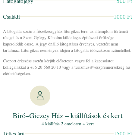
Látogatójegy
500 Ft
Családi
1000 Ft
A látogatás során a főszékesegyház liturgikus tere, az altemplom történeti
rétegei és a Szent György Kápolna különleges építészeti öröksége
kapcsolódik össze. A jegy önálló látogatásra érvényes, vezetést nem
tartalmaz. Liturgikus események idején a látogatás időszakosan szünetelhet.
Csoport érkezése esetén kérjük előzetesen vegye fel a kapcsolatot
kollégáinkkal a +36 20 560 20 10 vagy a turizmus@veszpremiersekseg.hu
elérhetőségeken.
Biró–Giczey Ház – kiállítások és kert
4 kiállítás 2 emeleten + kert
Teljes árú
1500 Ft