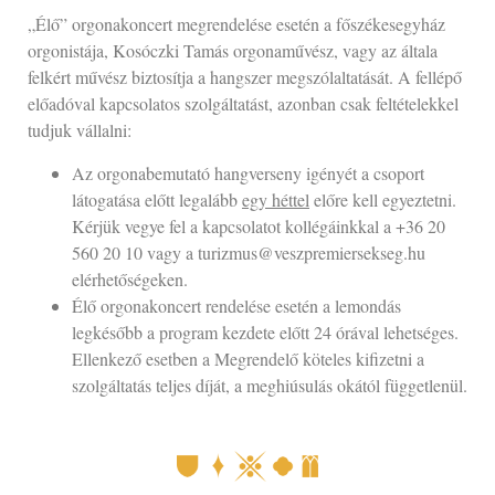
„Élő” orgonakoncert megrendelése esetén a főszékesegyház
orgonistája, Kosóczki Tamás orgonaművész, vagy az általa
felkért művész biztosítja a hangszer megszólaltatását. A fellépő
előadóval kapcsolatos szolgáltatást, azonban csak feltételekkel
tudjuk vállalni:
Az orgonabemutató hangverseny igényét a csoport
látogatása előtt legalább
egy héttel
előre kell egyeztetni.
Kérjük vegye fel a kapcsolatot kollégáinkkal a +36 20
560 20 10 vagy a turizmus@veszpremiersekseg.hu
elérhetőségeken.
Élő orgonakoncert rendelése esetén a lemondás
legkésőbb a program kezdete előtt 24 órával lehetséges.
Ellenkező esetben a Megrendelő köteles kifizetni a
szolgáltatás teljes díját, a meghiúsulás okától függetlenül.