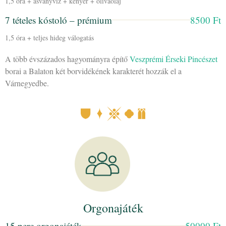
1,5 óra + ásványvíz + kenyér + olívaolaj
7 tételes kóstoló – prémium
8500 Ft
1,5 óra + teljes hideg válogatás
A több évszázados hagyományra építő
Veszprémi Érseki Pincészet
borai a Balaton két borvidékének karakterét hozzák el a
Várnegyedbe.
Orgonajáték
15 perc orgonajáték
50000 Ft