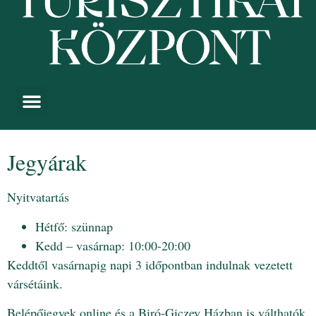
Jegyárak
Nyitvatartás
Hétfő: szünnap
Kedd – vasárnap: 10:00-20:00
Keddtől vasárnapig napi 3 időpontban indulnak vezetett
vársétáink.
Belépőjegyek online és a Biró-Giczey Házban is válthatók.