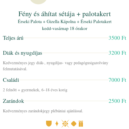
Fény és áhítat sétája + palotakert
Érseki Palota + Gizella Kápolna + Érseki Palotakert
kedd-vasárnap 18 órakor
Teljes árú
3500 Ft
Diák és nyugdíjas
3200 Ft
Kedvezményes jegy diák-, nyugdíjas- vagy pedagógusigazolvány
felmutatásával.
Családi
7000 Ft
2 felnőtt + gyermekek, 6–18 éves korig
Zarándok
2500 Ft
Kedvezményes zarándokjegy plébániai ajánlással.