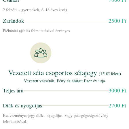
2 felnőtt + gyermekek, 6–18 éves korig
Zarándok
2500 Ft
Plébániai ajánlás felmutatásával érvényes.
Vezetett séta csoportos sétajegy
(15 fő felett)
Vezetett várséták: Fény és áhítat; Ezer év útja
Teljes árú
3000 Ft
Diák és nyugdíjas
2700 Ft
Kedvezményes jegy diák-, nyugdíjas- vagy pedagógusigazolvány
felmutatásával.