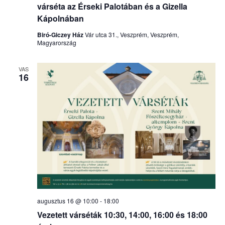
várséta az Érseki Palotában és a Gizella
Kápolnában
Biró-Giczey Ház
Vár utca 31., Veszprém, Veszprém,
Magyarország
VAS
16
augusztus 16 @ 10:00
-
18:00
Vezetett várséták 10:30, 14:00, 16:00 és 18:00