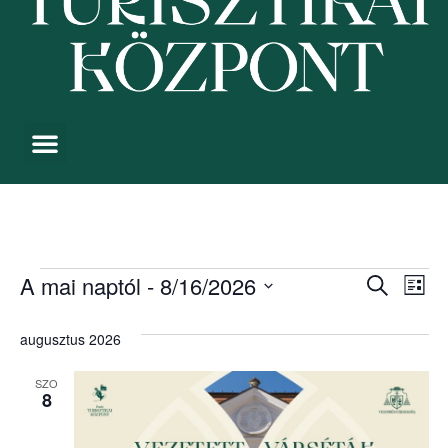
Esemé
Es
A mai naptól
 - 
8/16/2026
Keresett kife
Lista
Dátum
néz
keresé
kiválasztása.
augusztus 2026
nav
és
SZO
nézet
8
válasz