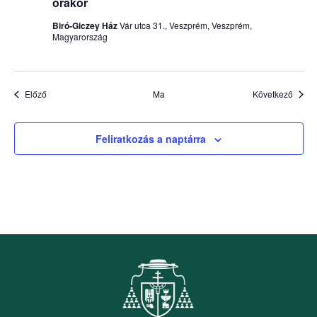
órakor
Biró-Giczey Ház
Vár utca 31., Veszprém, Veszprém,
Magyarország
Események
Esem
Előző
Ma
Következő
Feliratkozás a naptárra