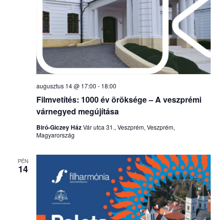
augusztus 14 @ 17:00
-
18:00
Filmvetítés: 1000 év öröksége – A veszprémi
várnegyed megújítása
Biró-Giczey Ház
Vár utca 31., Veszprém, Veszprém,
Magyarország
PÉN
14