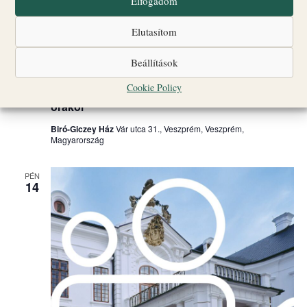
Elfogadom
Elutasítom
Beállítások
augusztus 14 @ 10:00
-
18:00
Cookie Policy
Vezetett várséták 10:30, 14:00, 16:00 és 18:00
órakor
Biró-Giczey Ház
Vár utca 31., Veszprém, Veszprém,
Magyarország
PÉN
14