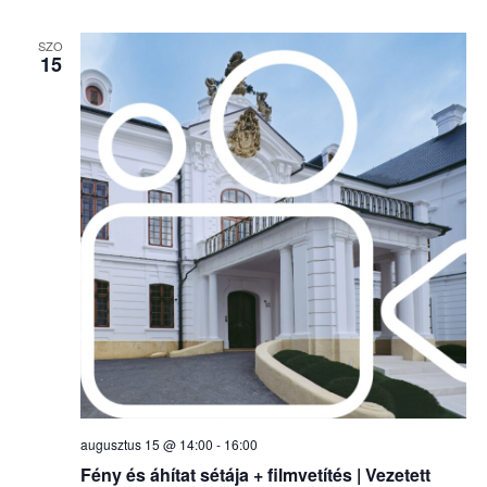
SZO
15
augusztus 15 @ 14:00
-
16:00
Fény és áhítat sétája + filmvetítés | Vezetett