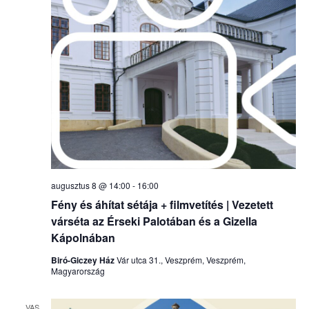
augusztus 8 @ 14:00
-
16:00
Fény és áhítat sétája + filmvetítés | Vezetett
várséta az Érseki Palotában és a Gizella
Kápolnában
Biró-Giczey Ház
Vár utca 31., Veszprém, Veszprém,
Magyarország
VAS