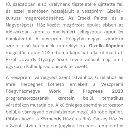
18. században első királynénk tiszteletére újíttatta fel,
és ezzel jelentősen hozzájárult a veszprémi Gizella-
kultusz megerősödéséhez. Az Érseki Palota és a
Nagypréposti Ház között megőrzött épület ebben az
időszakban kapta a ma ismert jellegzetes kaput és
homlokzatot. A Veszprémi Főegyházmegye szándéka
szerint első királynénk karereklyéje a
Gizella Kápolna
megújítása után 2025-ben a kápolnába kerül majd át.
Ezzel Udvardy György érsek révén valósul meg, amit
egykoron Koller Ignác püspök tervezett.
A veszprémi várnegyed Szent Istvánhoz, Gizellához és
Imre herceghez köthető emlékeit a Veszprémi
Főegyházmegye
Work in Progress 2023
programsorozatának keretein belül, tematikus
vársétákon mutatja be. A különleges eseménysorozaton
belül, a várnegyed beruházásban megújuló több épület,
többek között a Körmendy Ház és a Biró-Giczey Ház és
a Szent István Templom (egykori ferences templom) is