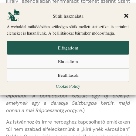
király legendájában fennmaradt történet szerint Szent
Imre herceg ezen a helyen tett szüzességi fogadalmat.
Ugyanitt őrizték Szent György ereklyéjét is, amelyet
Sütik használata
államalapító királyunk a bolgárok felett aratott
A weboldal működéséhez szükséges sütik mellett statisztikai és tartalmi
győzelme emlékére a bizánci császártól kapott, majd
elemeket is használunk. A beállításokat bármikor módosíthatja.
Veszprémbe hozatott. A Szent György Kápolna ettől
kezdve fontos és látogatott zarándokhellyé vált. Mindezt
Elfogadom
az épület küszöbén a 14. századból ránk maradt latin
felirat,
in limine no sedeto
(„ne üljetek a küszöbre”) is
Elutasítom
jelzi, amely az ebben az időszakban idelátogató
zarándoktömegeket figyelmeztette a helyes
Beállítások
viselkedésre. (
A koponyaereklyét később a Felvidékre
Cookie Policy
akarták vinni a török elől menekítve, de útközben
elporladt. A porladékból készült egy új ereklye,
amelynek egy a darabja Salzburgba került, majd
onnan a mai Répceszentgyörgyre.
)
Az Istvánhoz és Imre herceghez kapcsolható emlékeken
túl nem szabad elfeledkeznünk a „királynék városában”