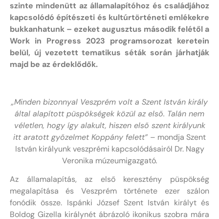
szinte mindenütt az államalapítóhoz és családjához
kapcsolódó építészeti és kultúrtörténeti emlékekre
bukkanhatunk – ezeket augusztus második felétől a
Work in Progress 2023 programsorozat keretein
belül, új vezetett tematikus séták során járhatják
majd be az érdeklődők.
„Minden bizonnyal Veszprém volt a Szent István király
által alapított püspökségek közül az első. Talán nem
véletlen, hogy így alakult, hiszen első szent királyunk
itt aratott győzelmet Koppány felett”
– mondja Szent
István királyunk veszprémi kapcsolódásairól Dr. Nagy
Veronika múzeumigazgató
.
Az államalapítás, az első keresztény püspökség
megalapítása és Veszprém története ezer szálon
fonódik össze. Ispánki József Szent István királyt és
Boldog Gizella királynét ábrázoló ikonikus szobra mára