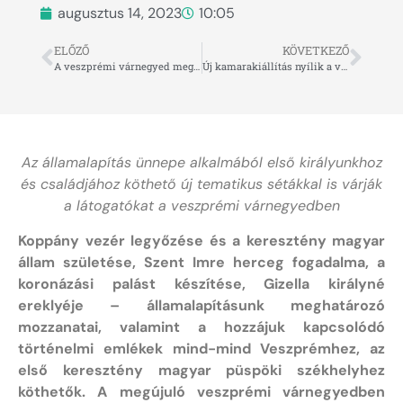
augusztus 14, 2023
10:05
ELŐZŐ
KÖVETKEZŐ
A veszprémi várnegyed megújításának nagykövete lett Lékai-Kiss Ramóna
Új kamarakiállítás nyílik a várhegy titkairól a Biró-Giczey Házban
Az államalapítás ünnepe alkalmából első királyunkhoz
és családjához köthető
új tematikus sétákkal is várják
a látogatókat a veszprémi várnegyedben
Koppány vezér legyőzése és a keresztény magyar
állam születése, Szent Imre herceg fogadalma, a
koronázási palást készítése, Gizella királyné
ereklyéje – államalapításunk meghatározó
mozzanatai, valamint a hozzájuk kapcsolódó
történelmi emlékek mind-mind Veszprémhez, az
első keresztény magyar püspöki székhelyhez
köthetők. A megújuló veszprémi várnegyedben