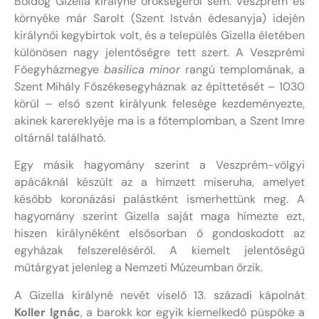
Boldog Gizella királyné örökségéről sem. Veszprém és
környéke már Sarolt (Szent István édesanyja) idején
királynői kegybirtok volt, és a település Gizella életében
különösen nagy jelentőségre tett szert. A Veszprémi
Főegyházmegye
basilica minor
rangú templomának, a
Szent Mihály Főszékesegyháznak az építtetését – 1030
körül – első szent királyunk felesége kezdeményezte,
akinek karereklyéje ma is a főtemplomban, a Szent Imre
oltárnál található.
Egy másik hagyomány szerint a Veszprém-völgyi
apácáknál készült az a hímzett miseruha, amelyet
később koronázási palástként ismerhettünk meg. A
hagyomány szerint Gizella saját maga hímezte ezt,
hiszen királynéként elsősorban ő gondoskodott az
egyházak felszereléséről. A kiemelt jelentőségű
műtárgyat jelenleg a Nemzeti Múzeumban őrzik.
A Gizella királyné nevét viselő 13. századi kápolnát
Koller Ignác
, a barokk kor egyik kiemelkedő püspöke a