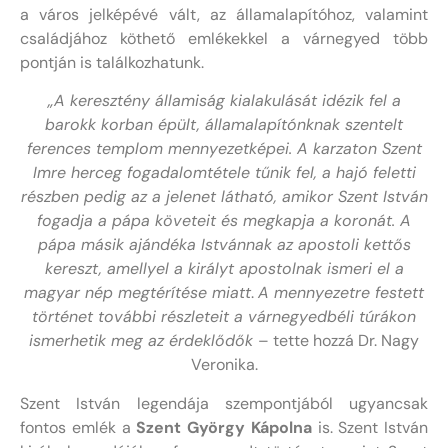
a város jelképévé vált, az államalapítóhoz, valamint
családjához köthető emlékekkel a várnegyed több
pontján is találkozhatunk.
„A keresztény államiság kialakulását idézik fel a
barokk korban épült, államalapítónknak szentelt
ferences templom mennyezetképei. A karzaton Szent
Imre herceg fogadalomtétele tűnik fel, a hajó feletti
részben pedig az a jelenet látható, amikor Szent István
fogadja a pápa követeit és megkapja a koronát.
A
pápa másik ajándéka Istvánnak az apostoli kettős
kereszt, amellyel a királyt apostolnak ismeri el a
magyar nép megtérítése miatt
.
A mennyezetre festett
történet további részleteit a várnegyedbéli túrákon
ismerhetik meg az érdeklődők
– tette hozzá Dr. Nagy
Veronika.
Szent István legendája szempontjából ugyancsak
fontos emlék a
Szent György Kápolna
is. Szent István