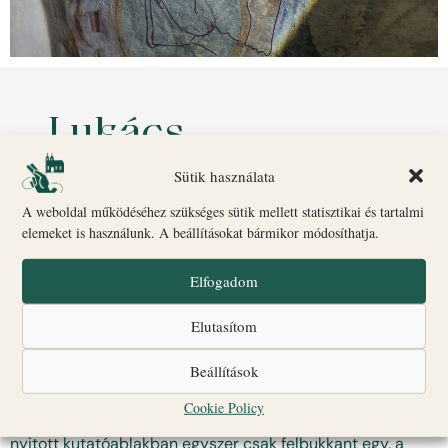
Lukács
evangélista
Sütik használata
munka közben
A weboldal működéséhez szükséges sütik mellett statisztikai és tartalmi
elemeket is használunk. A beállításokat bármikor módosíthatja.
november 9, 2023
07:57
Elfogadom
ELŐZŐ
KÖVETKEZŐ
Fedezze fel a Szent György Kápolna Titkait a Veszprémi Várban!
A nyugalom kertjei
Elutasítom
Beállítások
Cookie Policy
A veszprémi Szent Imre Templomban a restaurátorok által
nyitott kutatóablakban egyszer csak felbukkant egy, a