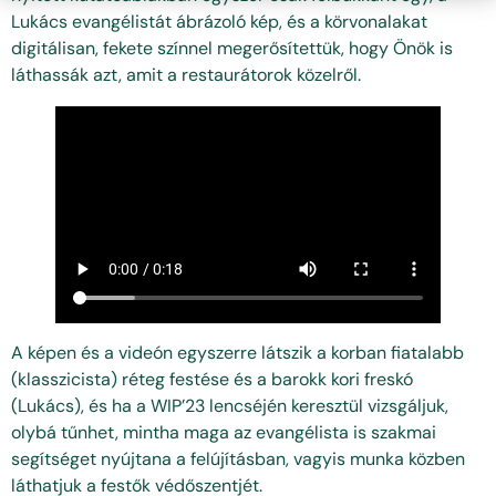
Lukács evangélistát ábrázoló kép, és a körvonalakat
digitálisan, fekete színnel megerősítettük, hogy Önök is
láthassák azt, amit a restaurátorok közelről.
A képen és a videón egyszerre látszik a korban fiatalabb
(klasszicista) réteg festése és a barokk kori freskó
(Lukács), és ha a WIP’23 lencséjén keresztül vizsgáljuk,
olybá tűnhet, mintha maga az evangélista is szakmai
segítséget nyújtana a felújításban, vagyis munka közben
láthatjuk a festők védőszentjét.