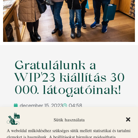
Gratulálunk a
WIP’23 kiállítás 30
000. látogatóinak!
december 15, 2023
04:58
ELŐZŐ
KÖVETKEZŐ
Sütik használata
Csúcstechnológia az ezeréves múltunk nyomában
Exkluzív, XVIII. századi hangulat várja a Biró-Giczey Ház látogatóit!
A weboldal működéséhez szükséges sütik mellett statisztikai és tartalmi
elemeket is használunk. A beállításokat bármikor módosíthatja.