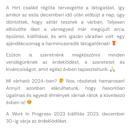
A Hirt család régóta tervezgette a látogatást, így
amikor az esős decemberi idő után előbújt a nap, úgy
döntöttek, hogy sétát tesznek a várban. Teljesen
elbűvölte őket a várnegyed már megújult arca,
épületei, kiállításai, és ami igazán váratlan volt: egy
ajándékcsomag a harmincezredik látogatóknak!
Ezúton is szeretnénk megköszönni minden
vendégünknek az érdeklődést, a szeretetet és
kíváncsiságot, amit egész évben tapasztaltunk.
Mi várható 2024-ben?
Nos, részletek hamarosan!
Annyit azonban elárulhatunk, hogy hasonlóan
izgalmas és egyedi élmények várnak rátok a következő
évben is!
A Work In Progress 2023 kiállítás 2023. december
30-ig várja az érdeklődőket.