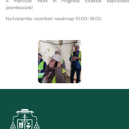
A márciusi Work In Progress túrákkal kapcsola
jelentkezünk!
Nyitvatartás: szombat-vasárnap 10:00-18:00