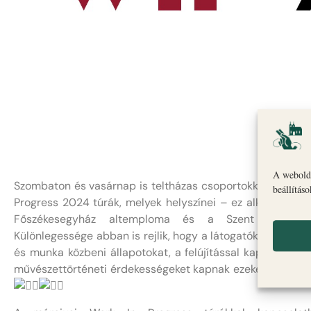
A webolda
Szombaton és vasárnap is teltházas csoportokkal startol
beállítás
Progress 2024 túrák, melyek helyszínei – ez alkalommal 
Főszékesegyház altemploma és a Szent Imre Te
Különlegessége abban is rejlik, hogy a látogatók munkater
és munka közbeni állapotokat, a felújítással kapcsolatos
művészettörténeti érdekességeket kapnak ezeken a kivétel