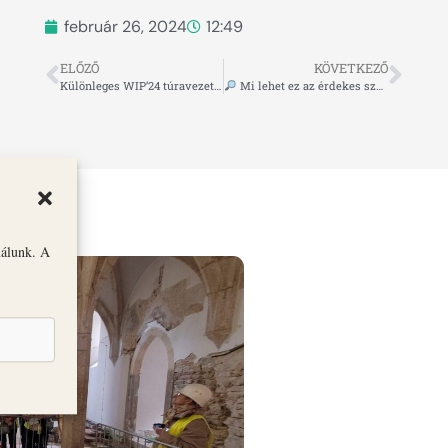
február 26, 2024
12:49
ELŐZŐ
KÖVETKEZŐ
Különleges WIP’24 túravezetés február utolsó hétvégéjén!
Mi lehet ez az érdekes szemüveg és mire használják a látogatók?
nálunk. A