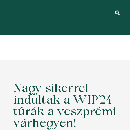
Nagy sikerrel
indultak a WIP’24
túrák a veszprémi
várhegyen!