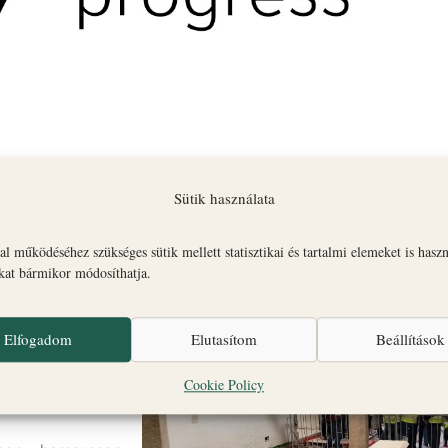
Sütik használata
l működéséhez szükséges sütik mellett statisztikai és tartalmi elemeket is hasz
tak a
Work In
okat bármikor módosíthatja.
– a Szent Mihály
mplom voltak.
ületre lépnek be,
Elfogadom
Elutasítom
Beállítások
 információkat és
Cookie Policy
es helyszíneken.