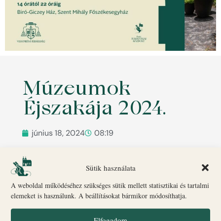
Múzeumok
Éjszakája 2024.
június 18, 2024
08:19
ELŐZŐ
KÖVETKEZŐ
Mindszenty80 nyereményjáték!
KÉT EZÜST A VILÁG LEGNAGYOBB BORVERSENYÉN!
Sütik használata
A weboldal működéséhez szükséges sütik mellett statisztikai és tartalmi
elemeket is használunk. A beállításokat bármikor módosíthatja.
Igazi szenzációnak hatott, amikor a várhegy megújulása
Elfogadom