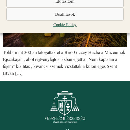
Elutasítom
Beállítások
Cookie Policy
Több, mint 300-an látogattak el a Biró-Giczey Házba a Múzeumok
Éjszakáján , ahol rejtvényfejtős lázban égett a „Nem káptalan a
fejem” kiállítás , kíváncsi szemek vizslatták a különleges Szent
István […]