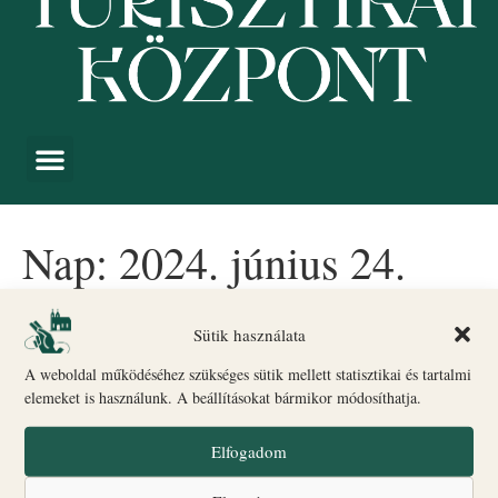
Nap:
2024. június 24.
Köszönjük, hogy életre
Sütik használata
keltettétek a kanonoki házat!
A weboldal működéséhez szükséges sütik mellett statisztikai és tartalmi
elemeket is használunk. A beállításokat bármikor módosíthatja.
Elfogadom