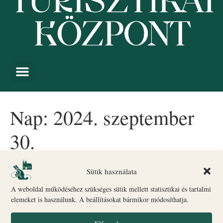
Nap:
2024. szeptember
30.
Szent Mihály Napja: Egy
Sütik használata
emlékezetes hétvége Veszprém
A weboldal működéséhez szükséges sütik mellett statisztikai és tartalmi
elemeket is használunk. A beállításokat bármikor módosíthatja.
szívében