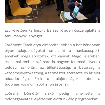
Ezt követően Karlinszky Balázs röviden összefoglalta a
tanulmányok lényegét.
Zárásként Érsek atya elmondta, ebben a hat hónapban
olyan tulajdonságokat emelt ki a munkacsoport,
amelyek megalapozottak, ott vannak Magdi életében,
és a mai ember számára is nagyon fontosak. Ilyenek
például az öröm, az állhatatosság, a bátorság, a
kezdeményezőkészség, a természet szeretete és az élet
odaadottsága. Ezek a tulajdonságok ebből a
tudományos munkából is forrásoznak.
Loószné Dömötör Enikő pedig ismertette a
boldoggáavatási eljárásban előttünk álló programokat.