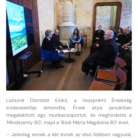
Loószné Dömötör Enikő, a Veszprémi Érsekség
irodavezetője elmondta, Érsek atya januárban
megalakított egy munkacsoportot, és meghirdette a
’Mindszenty 80’, majd a ’Bódi Mária Magdolna 80’ évet.
– Jelenleg ennek a két évnek az első felében vagyunk.