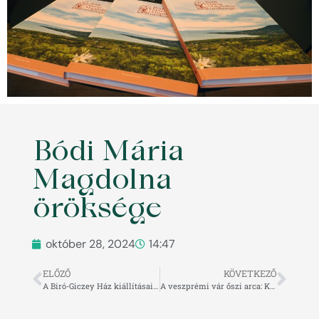
Bódi Mária
Magdolna
öröksége
október 28, 2024
14:47
ELŐZŐ
KÖVETKEZŐ
A Biró-Giczey Ház kiállításai: A múlt nyomában Veszprém szívében
A veszprémi vár őszi arca: Kalandok, történelem és vendégszeretet