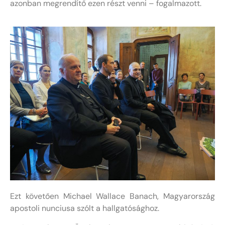
azonban megrendítő ezen részt venni – fogalmazott.
Ezt követően Michael Wallace Banach, Magyarország
apostoli nunciusa szólt a hallgatósághoz.