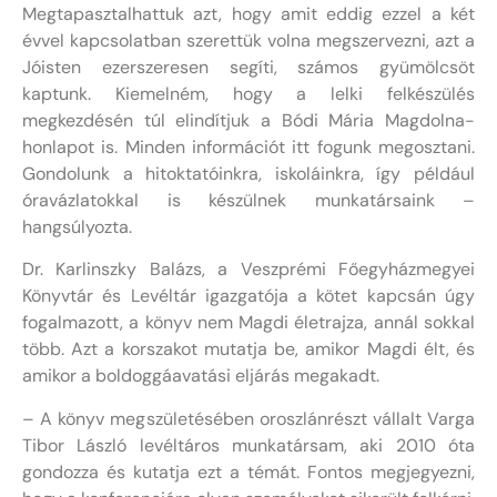
Megtapasztalhattuk azt, hogy amit eddig ezzel a két
évvel kapcsolatban szerettük volna megszervezni, azt a
Jóisten ezerszeresen segíti, számos gyümölcsöt
kaptunk. Kiemelném, hogy a lelki felkészülés
megkezdésén túl elindítjuk a Bódi Mária Magdolna-
honlapot is. Minden információt itt fogunk megosztani.
Gondolunk a hitoktatóinkra, iskoláinkra, így például
óravázlatokkal is készülnek munkatársaink –
hangsúlyozta.
Dr. Karlinszky Balázs, a Veszprémi Főegyházmegyei
Könyvtár és Levéltár igazgatója a kötet kapcsán úgy
fogalmazott, a könyv nem Magdi életrajza, annál sokkal
több. Azt a korszakot mutatja be, amikor Magdi élt, és
amikor a boldoggáavatási eljárás megakadt.
– A könyv megszületésében oroszlánrészt vállalt Varga
Tibor László levéltáros munkatársam, aki 2010 óta
gondozza és kutatja ezt a témát. Fontos megjegyezni,