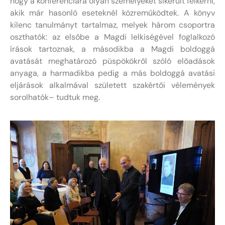
hogy a konferenciára olyan személyeket sikerült felkérni,
akik már hasonló eseteknél közreműködtek. A könyv
kilenc tanulmányt tartalmaz, melyek három csoportra
oszthatók: az elsőbe a Magdi lelkiségével foglalkozó
írások tartoznak, a másodikba a Magdi boldoggá
avatását meghatározó püspökökről szóló előadások
anyaga, a harmadikba pedig a más boldoggá avatási
eljárások alkalmával született szakértői vélemények
sorolhatók– tudtuk meg.