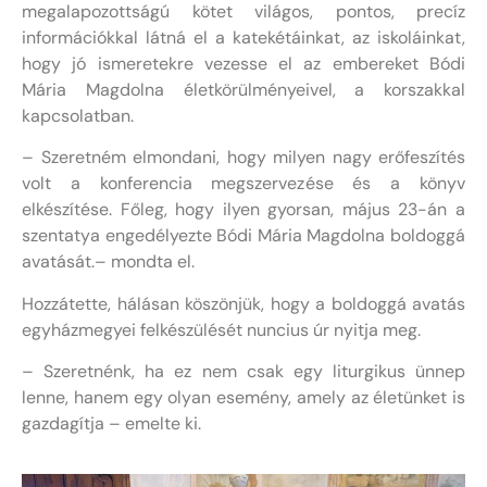
megalapozottságú kötet világos, pontos, precíz
információkkal látná el a katekétáinkat, az iskoláinkat,
hogy jó ismeretekre vezesse el az embereket Bódi
Mária Magdolna életkörülményeivel, a korszakkal
kapcsolatban.
– Szeretném elmondani, hogy milyen nagy erőfeszítés
volt a konferencia megszervezése és a könyv
elkészítése. Főleg, hogy ilyen gyorsan, május 23-án a
szentatya engedélyezte Bódi Mária Magdolna boldoggá
avatását.– mondta el.
Hozzátette, hálásan köszönjük, hogy a boldoggá avatás
egyházmegyei felkészülését nuncius úr nyitja meg.
– Szeretnénk, ha ez nem csak egy liturgikus ünnep
lenne, hanem egy olyan esemény, amely az életünket is
gazdagítja – emelte ki.