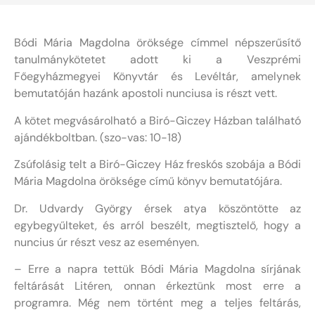
Bódi Mária Magdolna öröksége címmel népszerűsítő
tanulmánykötetet adott ki a Veszprémi
Főegyházmegyei Könyvtár és Levéltár, amelynek
bemutatóján hazánk apostoli nunciusa is részt vett.
A kötet megvásárolható a Biró-Giczey Házban található
ajándékboltban. (szo-vas: 10-18)
Zsúfolásig telt a Biró-Giczey Ház freskós szobája a Bódi
Mária Magdolna öröksége című könyv bemutatójára.
Dr. Udvardy György érsek atya köszöntötte az
egybegyűlteket, és arról beszélt, megtisztelő, hogy a
nuncius úr részt vesz az eseményen.
– Erre a napra tettük Bódi Mária Magdolna sírjának
feltárását Litéren, onnan érkeztünk most erre a
programra. Még nem történt meg a teljes feltárás,