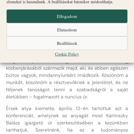
elemeket is használunk. A beállításokat bármikor módosíthatja.
érintő fenyegetésekre, a nőkkel szembeni méltatlan
bánásmódra, illetve a mai világban létező bizonyos
Elfogadom
ideológiákból eredő elnyomásra. Így tehát
mindannyian találhatunk olyan területet, ahol
Elutasítom
módunkban áll tanúságot tenni. Ezek tehát egy teret
adnak nekünk, hogy tanúságot tegyünk a világban.
Beállítások
Ehhez azonban szükségünk van segítségre, amely
segítség származhat például a kutatásból vagy egy jól
Cookie Policy
megírt könyvből, de leginkább a leendő boldog
közbenjárásából származik majd, aki, és ebben egészen
biztos vagyok, mindannyiunkért imádkozik. Köszönöm a
munkát, köszönöm a résztvevőknek a jelenlétet, és ne
féljenek tanúságot tenni a szabadságról a saját
életükben – fogalmazott a nuncius úr.
Érsek atya kiemelte, április 12-én tartottuk azt a
konferenciát, amelynek az anyagát most Karlinszky
Balázs igazgató úr szerkesztésében a kezünkben
tarthatjuk. Szeretnénk, ha ez a tudományos