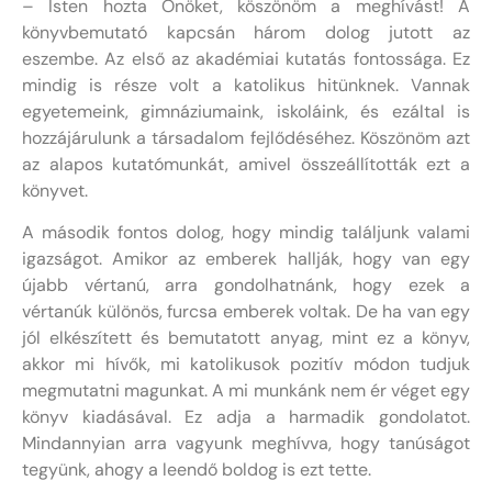
– Isten hozta Önöket, köszönöm a meghívást! A
könyvbemutató kapcsán három dolog jutott az
eszembe. Az első az akadémiai kutatás fontossága. Ez
mindig is része volt a katolikus hitünknek. Vannak
egyetemeink, gimnáziumaink, iskoláink, és ezáltal is
hozzájárulunk a társadalom fejlődéséhez. Köszönöm azt
az alapos kutatómunkát, amivel összeállították ezt a
könyvet.
A második fontos dolog, hogy mindig találjunk valami
igazságot. Amikor az emberek hallják, hogy van egy
újabb vértanú, arra gondolhatnánk, hogy ezek a
vértanúk különös, furcsa emberek voltak. De ha van egy
jól elkészített és bemutatott anyag, mint ez a könyv,
akkor mi hívők, mi katolikusok pozitív módon tudjuk
megmutatni magunkat. A mi munkánk nem ér véget egy
könyv kiadásával. Ez adja a harmadik gondolatot.
Mindannyian arra vagyunk meghívva, hogy tanúságot
tegyünk, ahogy a leendő boldog is ezt tette.