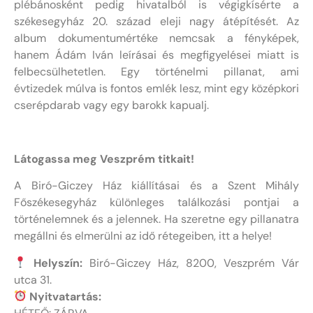
plébánosként pedig hivatalból is végigkísérte a
székesegyház 20. század eleji nagy átépítését. Az
album dokumentumértéke nemcsak a fényképek,
hanem Ádám Iván leírásai és megfigyelései miatt is
felbecsülhetetlen. Egy történelmi pillanat, ami
évtizedek múlva is fontos emlék lesz, mint egy középkori
cserépdarab vagy egy barokk kapualj.
Látogassa meg Veszprém titkait!
A Biró-Giczey Ház kiállításai és a Szent Mihály
Főszékesegyház különleges találkozási pontjai a
történelemnek és a jelennek. Ha szeretne egy pillanatra
megállni és elmerülni az idő rétegeiben, itt a helye!
Helyszín:
Biró-Giczey Ház, 8200, Veszprém Vár
utca 31.
Nyitvatartás: