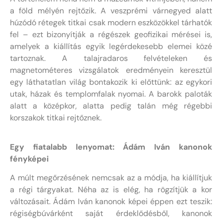
a föld mélyén rejtőzik. A veszprémi várnegyed alatt
húzódó rétegek titkai csak modern eszközökkel tárhatók
fel – ezt bizonyítják a régészek geofizikai mérései is,
amelyek a kiállítás egyik legérdekesebb elemei közé
tartoznak. A talajradaros felvételeken és
magnetométeres vizsgálatok eredményein keresztül
egy láthatatlan világ bontakozik ki előttünk: az egykori
utak, házak és templomfalak nyomai. A barokk paloták
alatt a középkor, alatta pedig talán még régebbi
korszakok titkai rejtőznek.
Egy fiatalabb lenyomat: Ádám Iván kanonok
fényképei
A múlt megőrzésének nemcsak az a módja, ha kiállítjuk
a régi tárgyakat. Néha az is elég, ha rögzítjük a kor
változásait. Ádám Iván kanonok képei éppen ezt teszik:
régiségbúvárként saját érdeklődésből, kanonok