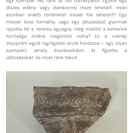
egy szempár néz ránk az idő homályából. Egykor egy
díszes edény vagy dombormű része lehetett, most
azonban önálló történetet mesél. Kié lehetett? Egy
mester keze formálta, vagy egy játszadozó gyermek
rajzolta fel a nedves agyagra, még mielőtt a kemence
forrósága örökre megőrizte volna? Ez a cserép
Veszprém egyik legrégebbi arcát hordozza – egy olyan
szempárt, amely évszázadokon át figyelte a
változásokat, és most ránk tekint.