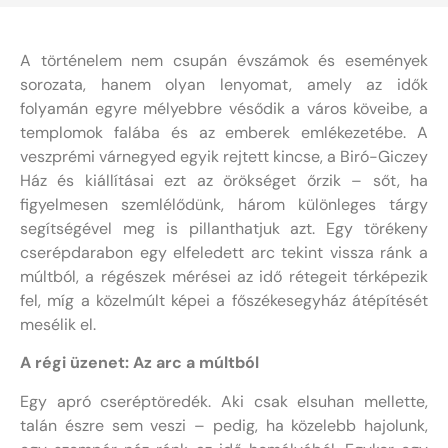
A történelem nem csupán évszámok és események
sorozata, hanem olyan lenyomat, amely az idők
folyamán egyre mélyebbre vésődik a város köveibe, a
templomok falába és az emberek emlékezetébe. A
veszprémi várnegyed egyik rejtett kincse, a Biró-Giczey
Ház és kiállításai ezt az örökséget őrzik – sőt, ha
figyelmesen szemlélődünk, három különleges tárgy
segítségével meg is pillanthatjuk azt. Egy törékeny
cserépdarabon egy elfeledett arc tekint vissza ránk a
múltból, a régészek mérései az idő rétegeit térképezik
fel, míg a közelmúlt képei a főszékesegyház átépítését
mesélik el.
A régi üzenet: Az arc a múltból
Egy apró cseréptöredék. Aki csak elsuhan mellette,
talán észre sem veszi – pedig, ha közelebb hajolunk,