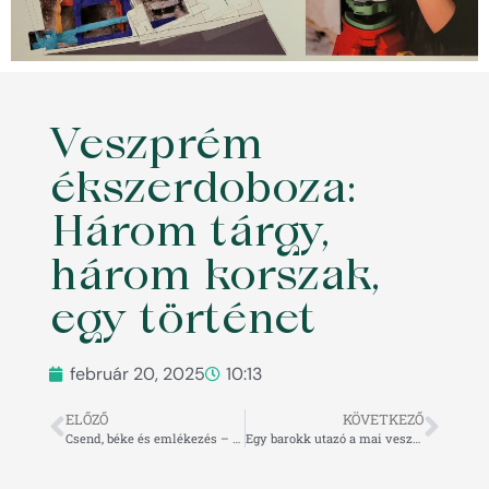
Veszprém
ékszerdoboza:
Három tárgy,
három korszak,
egy történet
február 20, 2025
10:13
ELŐZŐ
KÖVETKEZŐ
Csend, béke és emlékezés – Bódi Mária Magdolna mellszobra a Biró-Giczey Ház kertjében
Egy barokk utazó a mai veszprémi várban