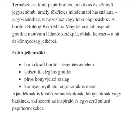
Természetes, kraft papír borítós, praktikus és könnyű
jegyzettömb, amely tökéletes mindennapi használatra –
jegyzeteléshez, tervezéshez vagy lelki naplózáshoz. A
borítón Boldog Bódi Mária Magdolna által inspirált
grafikai motívum látható: kerékpár, ablak, kereszt – a hit
és könnyedség jelképei.
Főbb jellemzők:
barna kraft borító – teremtésvédelem
letisztult, elegáns grafika
piros könyvjelző szalag
könnyen nyitható, ergonomikus méret
Ajándéknak is kiváló zarándokoknak, látogatóknak vagy
bárkinek, aki szereti az inspiráló és egyszerű stílusú
papírtermékeket.