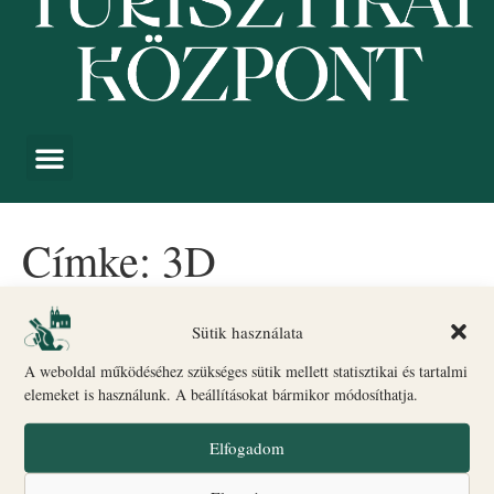
Címke:
3D
Bővült a Work in Progress
Sütik használata
kiállítás a Körmendy Házban!
A weboldal működéséhez szükséges sütik mellett statisztikai és tartalmi
elemeket is használunk. A beállításokat bármikor módosíthatja.
Elfogadom