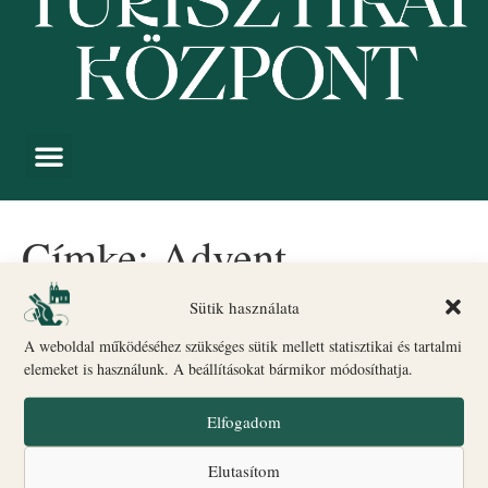
Címke:
Advent
Sütik használata
Adventi készülődés
A weboldal működéséhez szükséges sütik mellett statisztikai és tartalmi
elemeket is használunk. A beállításokat bármikor módosíthatja.
Elfogadom
Elutasítom