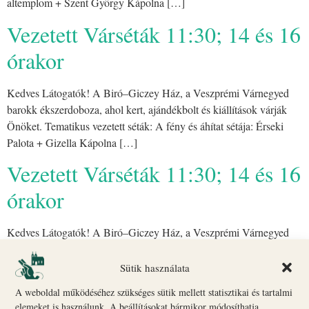
altemplom + Szent György Kápolna […]
Vezetett Várséták 11:30; 14 és 16
órakor
Kedves Látogatók! A Biró–Giczey Ház, a Veszprémi Várnegyed
barokk ékszerdoboza, ahol kert, ajándékbolt és kiállítások várják
Önöket. Tematikus vezetett séták: A fény és áhítat sétája: Érseki
Palota + Gizella Kápolna […]
Vezetett Várséták 11:30; 14 és 16
órakor
Kedves Látogatók! A Biró–Giczey Ház, a Veszprémi Várnegyed
barokk ékszerdoboza, ahol kert, ajándékbolt és kiállítások várják
Önöket. Tematikus vezetett séták: A fény és áhítat sétája: Érseki
Sütik használata
Palota + Gizella Kápolna […]
A weboldal működéséhez szükséges sütik mellett statisztikai és tartalmi
elemeket is használunk. A beállításokat bármikor módosíthatja.