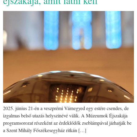
éjszakája, amit látni kell
2025. június 21-én a veszprémi Várnegyed egy estére csendes, de
izgalmas belső utazás helyszínévé válik. A Múzeumok Éjszakája
programsorozat részeként az érdeklődők zseblámpával járhatják be
a Szent Mihály Főszékesegyház ritkán […]