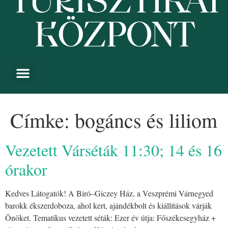
Címke:
bogáncs és liliom
Vezetett Várséták 11:30; 14 és 16
órakor
Kedves Látogatók! A Biró–Giczey Ház, a Veszprémi Várnegyed
barokk ékszerdoboza, ahol kert, ajándékbolt és kiállítások várják
Önöket. Tematikus vezetett séták: Ezer év útja: Főszékesegyház +