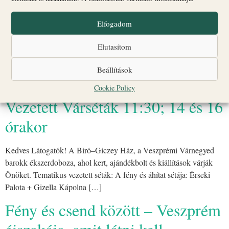
Vezetett Várséták 11:30; 14 és 16
órakor
Elfogadom
Kedves Látogatók! A Biró–Giczey Ház, a Veszprémi Várnegyed
Elutasítom
barokk ékszerdoboza, ahol kert, ajándékbolt és kiállítások várják
Beállítások
Önöket. Tematikus vezetett séták: A fény és áhítat sétája: Érseki
Palota + Gizella Kápolna […]
Cookie Policy
Vezetett Várséták 11:30; 14 és 16
órakor
Kedves Látogatók! A Biró–Giczey Ház, a Veszprémi Várnegyed
barokk ékszerdoboza, ahol kert, ajándékbolt és kiállítások várják
Önöket. Tematikus vezetett séták: A fény és áhítat sétája: Érseki
Palota + Gizella Kápolna […]
Fény és csend között – Veszprém