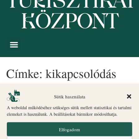
Címke:
kikapcsolódás
A nyugalom kertjei
Sütik használata
A weboldal működéséhez szükséges sütik mellett statisztikai és tartalmi
elemeket is használunk. A beállításokat bármikor módosíthatja.
Elfogadom