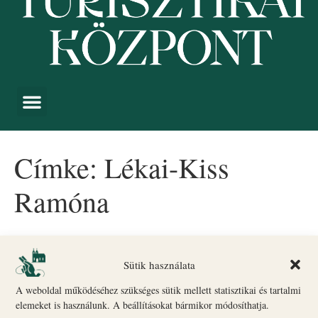
Címke:
Lékai-Kiss
Ramóna
A veszprémi várnegyed
megújításának nagykövete lett
Sütik használata
Lékai-Kiss Ramóna
A weboldal működéséhez szükséges sütik mellett statisztikai és tartalmi
elemeket is használunk. A beállításokat bármikor módosíthatja.