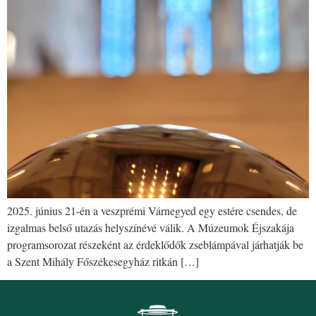
2025. június 21-én a veszprémi Várnegyed egy estére csendes, de
izgalmas belső utazás helyszínévé válik. A Múzeumok Éjszakája
programsorozat részeként az érdeklődők zseblámpával járhatják be
a Szent Mihály Főszékesegyház ritkán […]