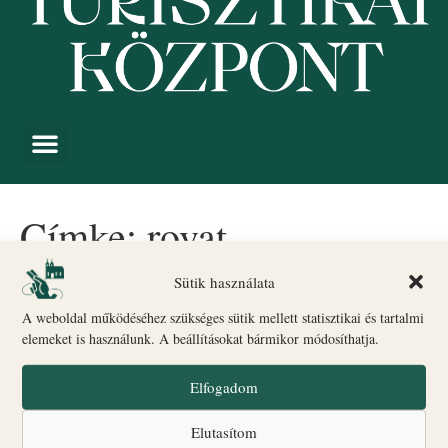
Címke:
rovat
Sütik használata
Az utca emberét kérdeztük…
A weboldal működéséhez szükséges sütik mellett statisztikai és tartalmi
elemeket is használunk. A beállításokat bármikor módosíthatja.
Elfogadom
Elutasítom