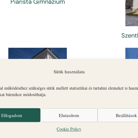
Piarista Gimnázium
Szent
Sütik használata
l működéséhez szükséges sütik mellett statisztikai és tartalmi elemeket is hasz
okat bármikor módosíthatja.
Piarista Rendház
Elfogadom
Elutasítom
Beállítások
Cookie Policy
Sze