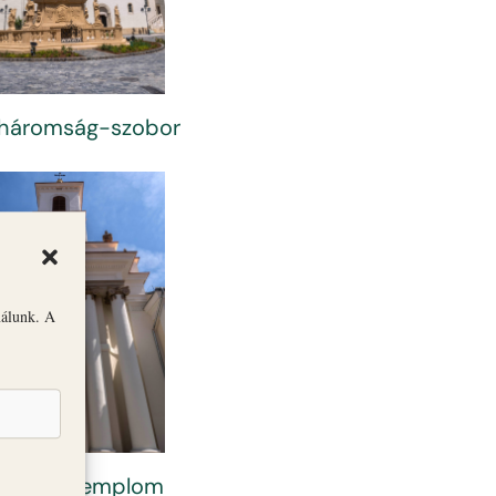
háromság-szobor
nálunk. A
nt Imre Templom