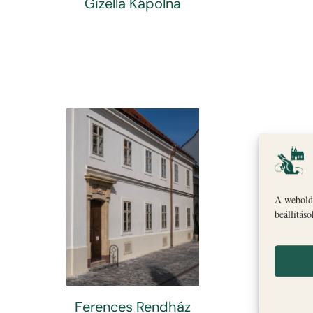
Gizella Kápolna
A webolda
beállítás
Ferences Rendház