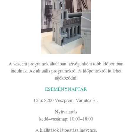
A vezetett programok általában hétvégenként több időpontban
indulnak. Az aktuális programokról és időpontokról itt lehet
tájékozódni:
ESEMÉNYNAPTÁR
Cím: 8200 Veszprém, Vár utca 31.
Nyitvatartás
kedd–vasárnap: 10:00–18:00
A kiállítások látogatása ingyenes.