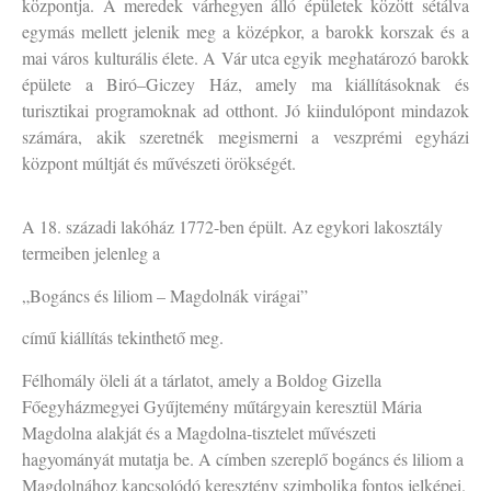
központja. A meredek várhegyen álló épületek között sétálva
egymás mellett jelenik meg a középkor, a barokk korszak és a
mai város kulturális élete. A Vár utca egyik meghatározó barokk
épülete a Biró–Giczey Ház, amely ma kiállításoknak és
turisztikai programoknak ad otthont. Jó kiindulópont mindazok
számára, akik szeretnék megismerni a veszprémi egyházi
központ múltját és művészeti örökségét.
A 18. századi lakóház 1772-ben épült. Az egykori lakosztály
termeiben jelenleg a
„Bogáncs és liliom – Magdolnák virágai”
című kiállítás tekinthető meg.
Félhomály öleli át a tárlatot, amely a Boldog Gizella
Főegyházmegyei Gyűjtemény műtárgyain keresztül Mária
Magdolna alakját és a Magdolna-tisztelet művészeti
hagyományát mutatja be. A címben szereplő bogáncs és liliom a
Magdolnához kapcsolódó keresztény szimbolika fontos jelképei.