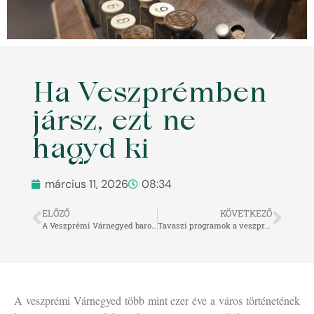
Ha Veszprémben
jársz, ezt ne
hagyd ki
március 11, 2026
08:34
ELŐZŐ
KÖVETKEZŐ
A Veszprémi Várnegyed barokk ékszerdoboza – fedezd fel a Biró–Giczey Házat és az Érseki Palota titkait!
Tavaszi programok a veszprémi Várnegyedben
A veszprémi Várnegyed több mint ezer éve a város történetének