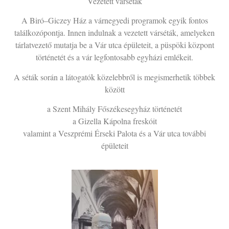
Vezetett várséták
A Biró–Giczey Ház a várnegyedi programok egyik fontos
találkozópontja. Innen indulnak a vezetett várséták, amelyeken
tárlatvezető mutatja be a Vár utca épületeit, a püspöki központ
történetét és a vár legfontosabb egyházi emlékeit.
A séták során a látogatók közelebbről is megismerhetik többek
között
a Szent Mihály Főszékesegyház történetét
a Gizella Kápolna freskóit
valamint a Veszprémi Érseki Palota és a Vár utca további
épületeit