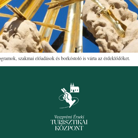
programok, szakmai előadások és borkóstoló is várta az érdeklődőket.