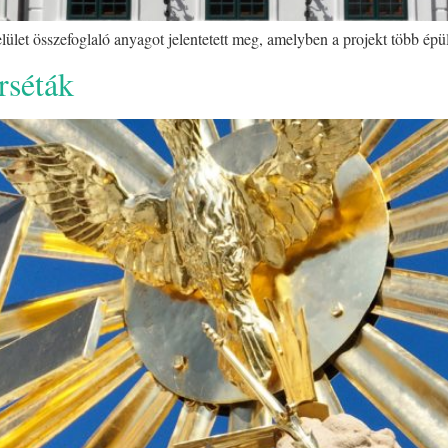
elület összefoglaló anyagot jelentetett meg, amelyben a projekt több épül
rséták