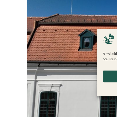
A webolda
beállítás