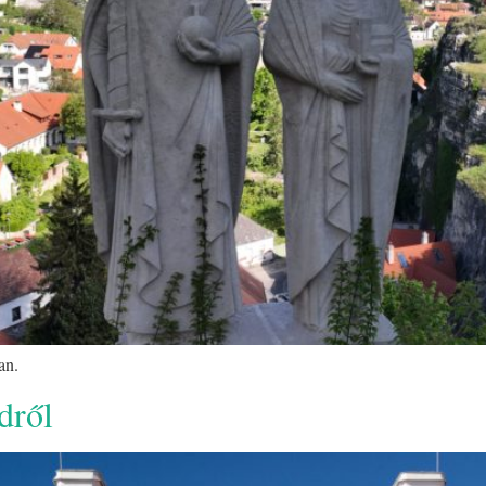
an.
dről