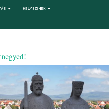
TÁS
HELYSZÍNEK
árnegyed!