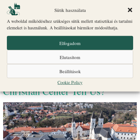
Sütik használata
A veszprémi várnegyed átfogó megújulása az elmúlt évtizedek
A weboldal működéséhez szükséges sütik mellett statisztikai és tartalmi
egyik legjelentősebb hazai műemléki helyreállítása volt. Erről mesél
elemeket is használunk. A beállításokat bármikor módosíthatja.
az 1000 év öröksége – A veszprémi várnegyed megújítása című
dokumentumfilm, amely minden pénteken […]
Elfogadom
Corpus Christi Weekend on
Elutasítom
Várhegy in Veszprém: What
Beállítások
Does a Thousand-Year-Old
Cookie Policy
Christian Center Tell Us?