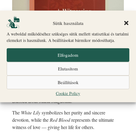
Sütik használata
A weboldal működéséhez szükséges sütik mellett statisztikai és tartalmi
elemeket is használunk. A beállításokat bármikor módosíthatja.
Elfogadom
Elutasítom
1800 Ft
Ár:
Beállítások
Witnessing with White Lily and Red Blood is an English-
Cookie Policy
language booklet introducing the life and testimony of
Blessed Bódi Mária Magdolna.
The
White Lily
symbolizes her purity and sincere
devotion, while the
Red Blood
represents the ultimate
witness of love — giving her life for others.