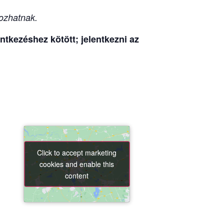
ozhatnak.
tkezéshez kötött; jelentkezni az
Click to accept marketing
Click to accept marketing
cookies and enable this
cookies and enable this
content
content