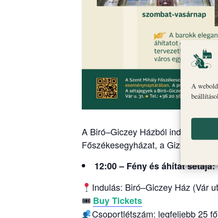
A webolda
beállítás
A Biró–Giczey Házból induló vezete
Főszékesegyházat, a Gizella Kápol
12:00 – Fény és áhítat sétája:
Indulás: Biró–Giczey Ház (Vár ut
🎟
Buy Tickets
Csoportlétszám: legfeljebb 25 fő