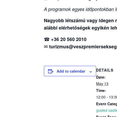
A programok egyes időpontokban li
Nagyobb létszámú vagy idegen ny
alábbi elérhetőségek egyikén leh
☎
+36 20 560 2010
✉
turizmus@veszpremiersekseg
DETAILS
Add to calendar
Date:
May 13
Time:
12:00 - 13:3
Event Cate
guided castl