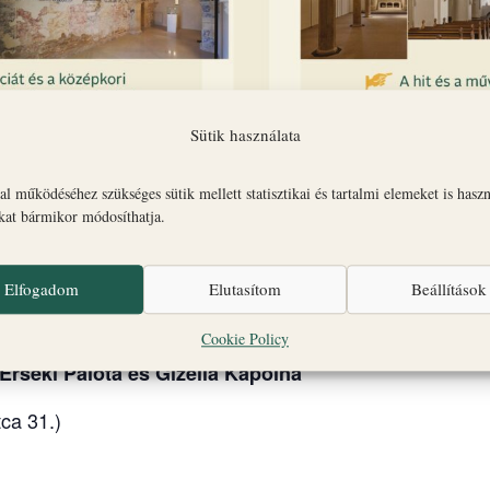
Sütik használata
l működéséhez szükséges sütik mellett statisztikai és tartalmi elemeket is hasz
okat bármikor módosíthatja.
Elfogadom
Elutasítom
Beállítások
tt várséták a veszprémi Várnegyed legfontosabb látnival
nát, a Szent György Kápolnát és az Érseki Palotát.
Cookie Policy
 Érseki Palota és Gizella Kápolna
ca 31.)