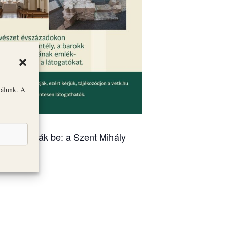
nálunk. A
óit mutatják be: a Szent Mihály