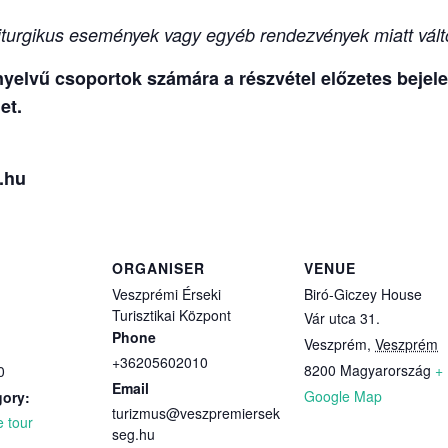
turgikus események vagy egyéb rendezvények miatt vált
elvű csoportok számára a részvétel előzetes bejelen
et.
.hu
ORGANISER
VENUE
Veszprémi Érseki
Biró-Giczey House
Turisztikai Központ
Vár utca 31.
Phone
Veszprém
,
Veszprém
+36205602010
8200
Magyarország
+
0
Email
Google Map
gory:
turizmus@veszpremiersek
e tour
seg.hu