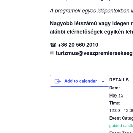
A programok egyes időpontokban li
Nagyobb létszámú vagy idegen ny
alábbi elérhetőségek egyikén leh
☎
+36 20 560 2010
✉
turizmus@veszpremiersekseg
DETAILS
Add to calendar
Date:
May 15
Time:
12:00 - 13:3
Event Cate
guided castl