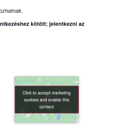
ozhatnak.
tkezéshez kötött; jelentkezni az
Click to accept marketing
Click to accept marketing
cookies and enable this
cookies and enable this
content
content