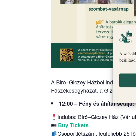
A webolda
beállítás
A Biró–Giczey Házból induló vezete
Főszékesegyházat, a Gizella Kápol
12:00 – Fény és áhítat sétája:
Indulás: Biró–Giczey Ház (Vár ut
🎟
Buy Tickets
Csoportlétszám: legfeljebb 25 fő