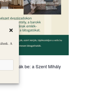
nálunk. A
óit mutatják be: a Szent Mihály