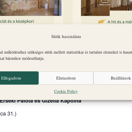
Sütik használata
l működéséhez szükséges sütik mellett statisztikai és tartalmi elemeket is hasz
okat bármikor módosíthatja.
Elfogadom
Elutasítom
Beállítások
tt várséták a veszprémi Várnegyed legfontosabb látnival
nát, a Szent György Kápolnát és az Érseki Palotát.
Cookie Policy
 Érseki Palota és Gizella Kápolna
ca 31.)