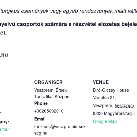
turgikus események vagy egyéb rendezvények miatt vált
elvű csoportok számára a részvétel előzetes bejelen
et.
.hu
ORGANISER
VENUE
Veszprémi Érseki
Biró-Giczey House
Turisztikai Központ
Vár utca 31.
Phone
Veszprém
,
Veszprém
+36205602010
8200
Magyarország
+
0
Email
Google Map
gory:
turizmus@veszpremiersek
e tour
seg.hu