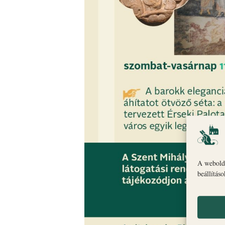
A webolda
beállítás