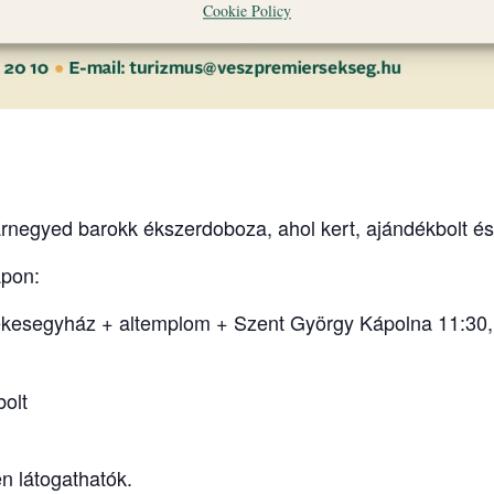
Cookie Policy
negyed barokk ékszerdoboza, ahol kert, ajándékbolt és k
apon:
esegyház + altemplom + Szent György Kápolna 11:30, 
bolt
en látogathatók.