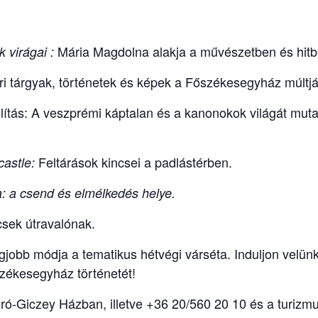
Mária Magdolna alakja a művészetben és hitb
 virágai :
ri tárgyak, történetek és képek a Főszékesegyház múltjá
llítás: A veszprémi káptalan és a kanonokok világát mutat
Feltárások kincsei a padlástérben.
castle:
: a csend és elmélkedés helye.
csek útravalónak.
jobb módja a tematikus hétvégi várséta. Induljon velünk
zékesegyház történetét!
 Biró-Giczey Házban, illetve +36 20/560 20 10 és a tur