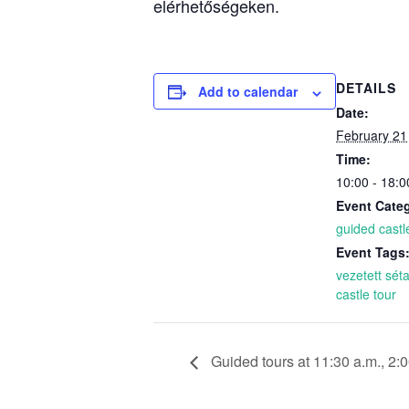
elérhetőségeken.
DETAILS
Add to calendar
Date:
February 21
Time:
10:00 - 18:0
Event Cate
guided castl
Event Tags
vezetett sét
castle tour
Guided tours at 11:30 a.m., 2:0