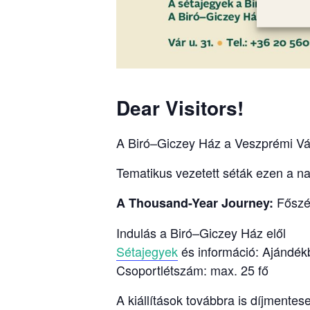
Dear Visitors!
A Biró–Giczey Ház a Veszprémi Vár
Tematikus vezetett séták ezen a n
Főszék
A Thousand-Year Journey:
Indulás a Biró–Giczey Ház elől
Sétajegyek
és információ: Ajándék
Csoportlétszám: max. 25 fő
A kiállítások továbbra is díjmentes