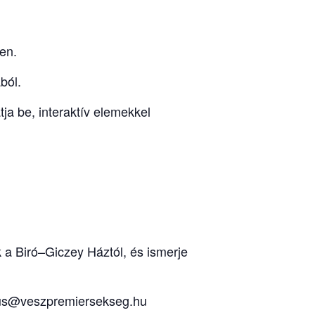
en.
ból.
ja be, interaktív elemekkel
 a Biró–Giczey Háztól, és ismerje
izmus@veszpremiersekseg.hu