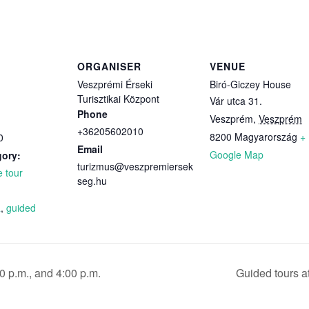
ORGANISER
VENUE
Veszprémi Érseki
Biró-Giczey House
Turisztikai Központ
Vár utca 31.
Phone
Veszprém
,
Veszprém
+36205602010
8200
Magyarország
+
0
Email
Google Map
gory:
turizmus@veszpremiersek
e tour
seg.hu
:
a
,
guided
0 p.m., and 4:00 p.m.
Guided tours at