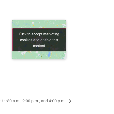
Click to accept marketing
Click to accept marketing
cookies and enable this
cookies and enable this
content
content
 11:30 a.m., 2:00 p.m., and 4:00 p.m.