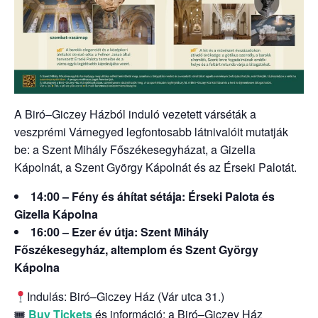
A Biró–Giczey Házból induló vezetett várséták a
veszprémi Várnegyed legfontosabb látnivalóit mutatják
be: a Szent Mihály Főszékesegyházat, a Gizella
Kápolnát, a Szent György Kápolnát és az Érseki Palotát.
14:00 – Fény és áhítat sétája: Érseki Palota és
Gizella Kápolna
16:00 – Ezer év útja: Szent Mihály
Főszékesegyház, altemplom és Szent György
Kápolna
Indulás: Biró–Giczey Ház (Vár utca 31.)
🎟
Buy Tickets
és információ: a Biró–Giczey Ház