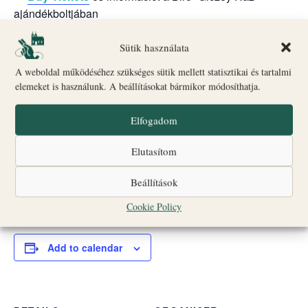
ajándékboltjában
Csoportlétszám: legfeljebb 25 fő
Sütik használata
A programok egyes időpontokban liturgikus események
A weboldal működéséhez szükséges sütik mellett statisztikai és tartalmi
vagy egyéb rendezvények miatt változhatnak.
elemeket is használunk. A beállításokat bármikor módosíthatja.
Nagyobb létszámú vagy idegen nyelvű csoportok
Elfogadom
számára a részvétel előzetes bejelentkezéshez kötött;
jelentkezni az alábbi elérhetőségek egyikén lehet.
Elutasítom
☎
+36 20 560 2010
Beállítások
✉
turizmus@veszpremiersekseg.hu
Cookie Policy
Add to calendar