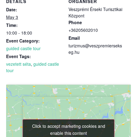
DETAILS
ORGANISER
Veszprémi Érseki Turisztikai
Date:
Központ
May 3
Phone
Time:
+36205602010
10:00 - 18:00
Email
Event Category:
turizmus@veszpremierseks
guided castle tour
eg.hu
Event Tags:
vezetett séta
,
guided castle
tour
Click to accept marketing cookies and
Click to accept marketing cookies and
enable this content
enable this content