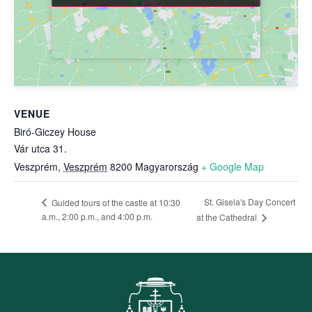
VENUE
Biró-Giczey House
Vár utca 31.
Veszprém
,
Veszprém
8200
Magyarország
+ Google Map
St. Gisela's Day Concert
Guided tours of the castle at 10:30
a.m., 2:00 p.m., and 4:00 p.m.
at the Cathedral