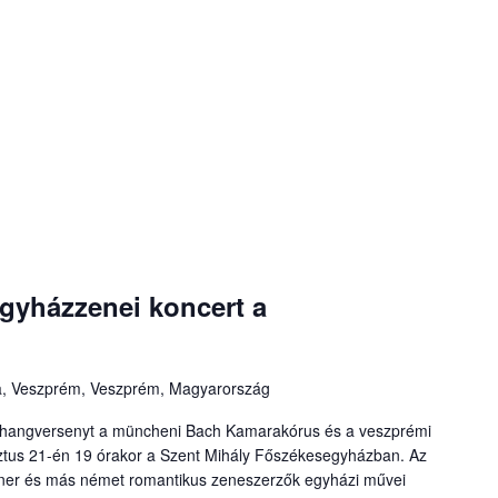
egyházzenei koncert a
a, Veszprém, Veszprém, Magyarország
s hangversenyt a müncheni Bach Kamarakórus és a veszprémi
tus 21-én 19 órakor a Szent Mihály Főszékesegyházban. Az
ner és más német romantikus zeneszerzők egyházi művei