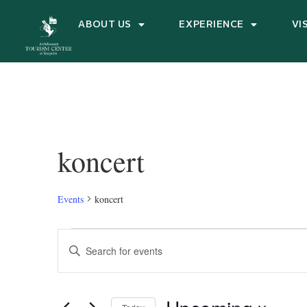
ABOUT US
EXPERIENCE
VI
koncert
Events
koncert
Events
Enter
Keyword.
Search
Search
for
and
Events
by