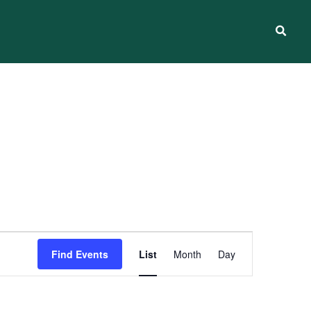
Event
Find Events
List
Month
Day
Views
Navigation