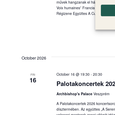
művek hangzanak el három viola da
Voix humaines” Francia és német b
Régizene Együttes A Custos Consor
October 2026
October 16 @ 19:30
-
20:30
FRI
16
Palotakoncertek 202
Archbishop's Palace
Veszprém
A Palotakoncertek 2026 koncertsoroz
dísztermében. Az együttes „A Sereni
velencei mesterek zenei világát idé