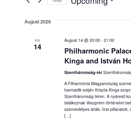
Upcoming
Keyword.
Today
Views
Select
date.
Navigation
August 2026
August 14 @ 20:00
-
21:00
FRI
14
Philharmonic Palace
Kinga and István H
Szentháromság-tér
Szentháromság
A Filharmónia Magyarország szerv
harmadik estjén Kriszta Kinga szopr
Szentháromság téren. A nyáresti ko
találkoznak Veszprém történelmi be
szenvedélyes áriák, lírai pillanatok
[…]