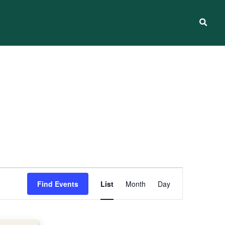
Event
Find Events
List
Month
Day
Views
Navigation