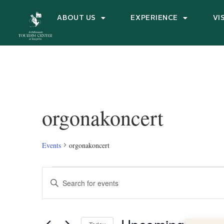
ABOUT US
EXPERIENCE
VI
orgonakoncert
Events
orgonakoncert
Events
Enter
Keyword.
Search
Search
for
and
Events
by