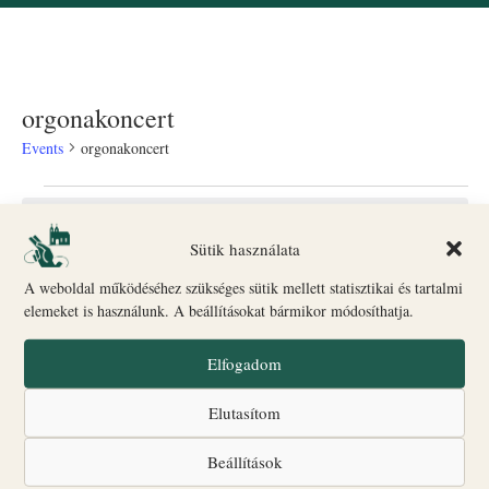
orgonakoncert
Events
orgonakoncert
No events scheduled for August 7, 2026. Jump to the
next
Notice
upcoming events
.
Sütik használata
Events
Ev
A weboldal működéséhez szükséges sütik mellett statisztikai és tartalmi
8/7/2026
Search
Day
elemeket is használunk. A beállításokat bármikor módosíthatja.
Select
Vi
Searc
date.
Na
Elfogadom
Previous Day
Next Day
and
Views
Elutasítom
Subscribe to calendar
Naviga
Beállítások