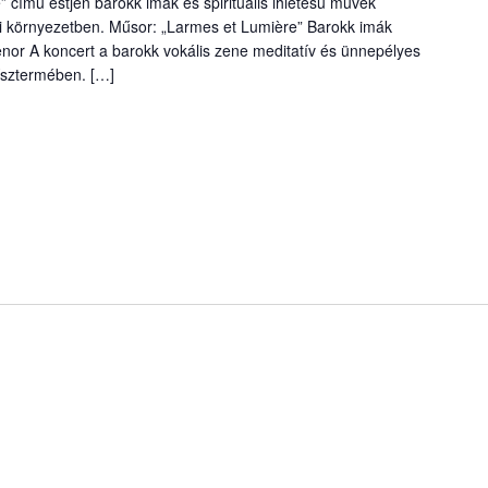
” című estjén barokk imák és spirituális ihletésű művek
i környezetben. Műsor: „Larmes et Lumière” Barokk imák
enor A koncert a barokk vokális zene meditatív és ünnepélyes
dísztermében. […]