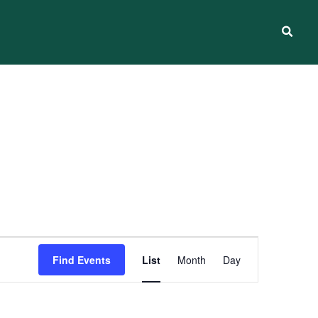
Event
Find Events
List
Month
Day
Views
Navigation