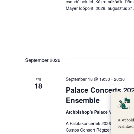
csendülnek fel. Közreműködik: Dömö
Mayer Időpont: 2026. augusztus 21.
September 2026
September 18 @ 19:30
-
20:30
FRI
18
Palace Concerts 20
Ensemble
Archbishop's Palace
Veszprém
A webolda
A Palotakoncertek 2026 koncertsor
beállítás
Custos Consort Régizene Együttes „