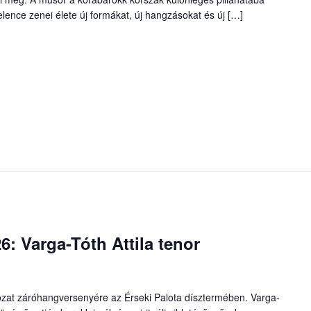
lence zenei élete új formákat, új hangzásokat és új […]
6: Varga-Tóth Attila tenor
ozat záróhangversenyére az Érseki Palota dísztermében. Varga-