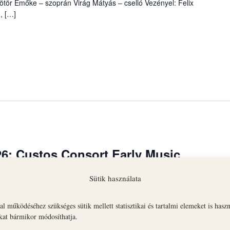
tör Emőke – szoprán Virág Mátyás – cselló Vezényel: Felix
, […]
26: Custos Consort Early Music
Sütik használata
l működéséhez szükséges sütik mellett statisztikai és tartalmi elemeket is hasz
ozat második hangversenyére az Érseki Palota dísztermébe. A
okat bármikor módosíthatja.
Les Voix humaines” című estjén francia és német barokk