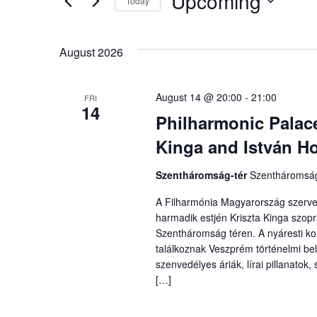
Upcoming
Keyword.
Today
Views
Select
date.
Navigation
August 2026
August 14 @ 20:00
-
21:00
FRI
14
Philharmonic Palace
Kinga and István H
Szentháromság-tér
Szentháromság
A Filharmónia Magyarország szerv
harmadik estjén Kriszta Kinga szopr
Szentháromság téren. A nyáresti ko
találkoznak Veszprém történelmi be
szenvedélyes áriák, lírai pillanatok
[…]