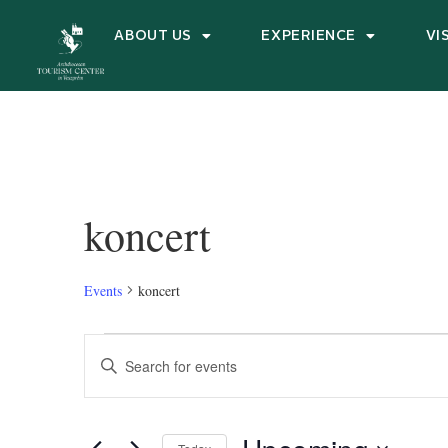
ABOUT US
EXPERIENCE
VI
koncert
Events
koncert
Events
Enter
Keyword.
Search
Search
for
and
Events
by