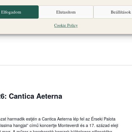
 gambára különleges történelmi környezetben. Műsor: „Les
arokk három viola da gambára Közreműködik: Custos Consort
Elfogadom
Elutasítom
Beállítások
t Régizene […]
Cookie Policy
6: Cantica Aeterna
at harmadik estjén a Cantica Aeterna lép fel az Érseki Palota
ssima hangjai” című koncertje Monteverdi és a 17. század eleji
zi meg. A műsor a korabarokk korszak különleges pillanatába