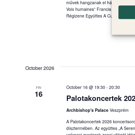
művek hangzanak el három viola da
Voix humaines” Francia és német b
Régizene Együttes A Custos Consor
October 2026
October 16 @ 19:30
-
20:30
FRI
16
Palotakoncertek 202
Archbishop's Palace
Veszprém
A Palotakoncertek 2026 koncertsoroz
dísztermében. Az együttes „A Sereni
velencei mesterek zenei világát idé