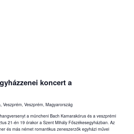
egyházzenei koncert a
a, Veszprém, Veszprém, Magyarország
s hangversenyt a müncheni Bach Kamarakórus és a veszprémi
tus 21-én 19 órakor a Szent Mihály Főszékesegyházban. Az
ner és más német romantikus zeneszerzők egyházi művei