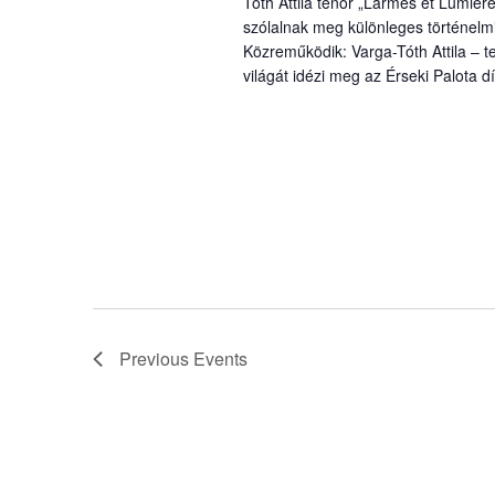
Tóth Attila tenor „Larmes et Lumière
szólalnak meg különleges történelm
Közreműködik: Varga-Tóth Attila – t
világát idézi meg az Érseki Palota 
Previous
Events