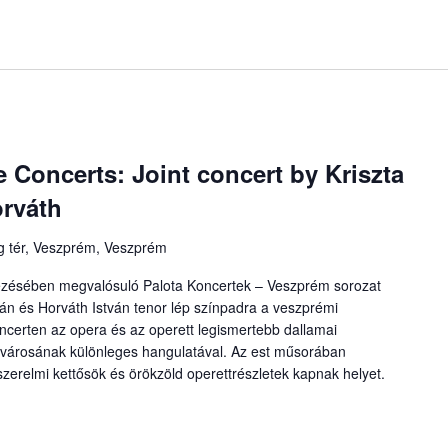
 Concerts: Joint concert by Kriszta
orváth
 tér, Veszprém, Veszprém
ezésében megvalósuló Palota Koncertek – Veszprém sorozat
án és Horváth István tenor lép színpadra a veszprémi
ncerten az opera és az operett legismertebb dallamai
lvárosának különleges hangulatával. Az est műsorában
, szerelmi kettősök és örökzöld operettrészletek kapnak helyet.