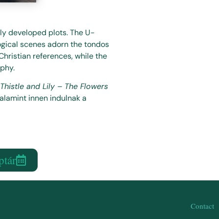
sly developed plots. The U-
logical scenes adorn the tondos
Christian references, while the
aphy.
Thistle and Lily – The Flowers
valamint innen indulnak a
ptár
Contact