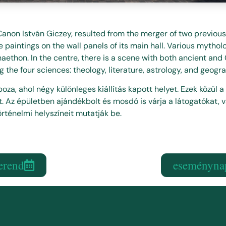
Canon István Giczey, resulted from the merger of two previou
 paintings on the wall panels of its main hall. Various mytho
haethon. In the centre, there is a scene with both ancient and 
the four sciences: theology, literature, astrology, and geogr
a, ahol négy különleges kiállítás kapott helyet. Ezek közül a
at. Az épületben ajándékbolt és mosdó is várja a látogatókat, 
rténelmi helyszíneit mutatják be.
erend
eseményna