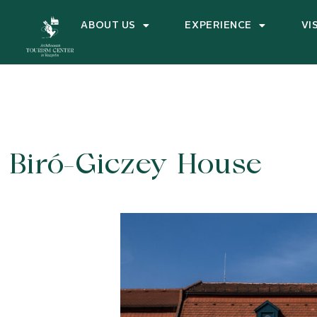
ABOUT US
EXPERIENCE
VI
Biró-Giczey House