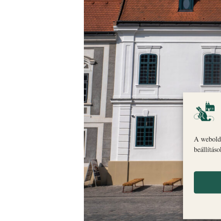
A webolda
beállítás