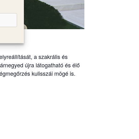
yreállítását, a szakrális és
rnegyed újra látogatható és élő
kségmegőrzés kulisszái mögé is.