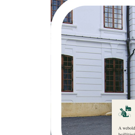
A webolda
beállítás