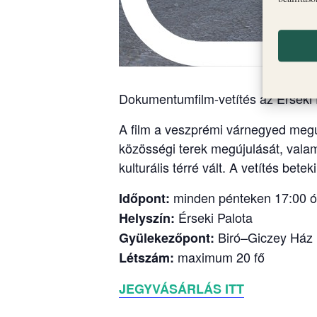
Dokumentumfilm-vetítés az Érseki 
A film a veszprémi várnegyed megúju
közösségi terek megújulását, vala
kulturális térré vált. A vetítés be
minden pénteken 17:00 ó
Időpont:
Érseki Palota
Helyszín:
Biró–Giczey Ház (
Gyülekezőpont:
maximum 20 fő
Létszám:
JEGYVÁSÁRLÁS ITT