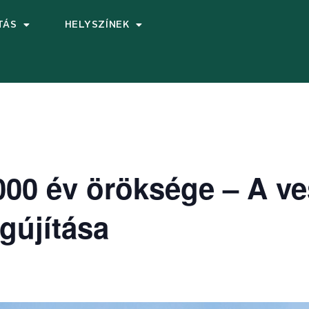
TÁS
HELYSZÍNEK
1000 év öröksége – A v
gújítása