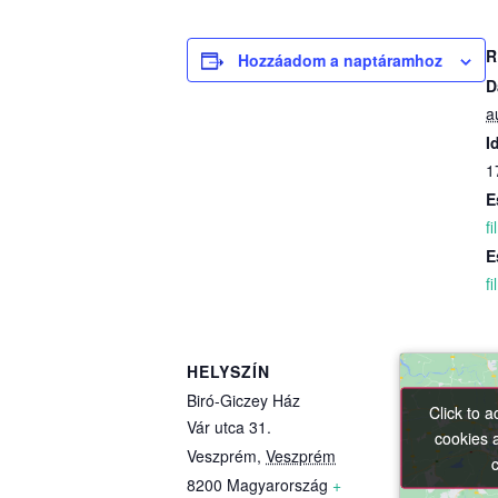
R
Hozzáadom a naptáramhoz
D
a
I
1
E
f
E
f
HELYSZÍN
Biró-Giczey Ház
Click to 
Click to 
Vár utca 31.
cookies 
cookies 
Veszprém
,
Veszprém
8200
Magyarország
+