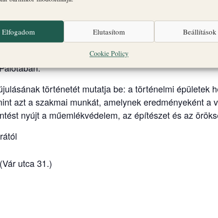
Elfogadom
Elutasítom
Beállítások
Cookie Policy
Palotában.
lásának történetét mutatja be: a történelmi épületek hel
mint azt a szakmai munkát, amelynek eredményeként a vá
tekintést nyújt a műemlékvédelem, az építészet és az örö
rától
Vár utca 31.)