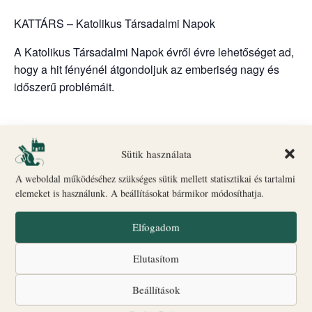
KATTÁRS – Katolikus Társadalmi Napok
A Katolikus Társadalmi Napok évről évre lehetőséget ad,
hogy a hit fényénél átgondoljuk az emberiség nagy és
időszerű problémáit.
Hozzáadom a naptáramhoz
Sütik használata
A weboldal működéséhez szükséges sütik mellett statisztikai és tartalmi
elemeket is használunk. A beállításokat bármikor módosíthatja.
RÉSZLETEK
Elfogadom
Kezdés:
szeptember 28, 2023 @ 08:00
Elutasítom
Vége:
október 1, 2023 @ 18:00
Beállítások
Esemény kategóriák: