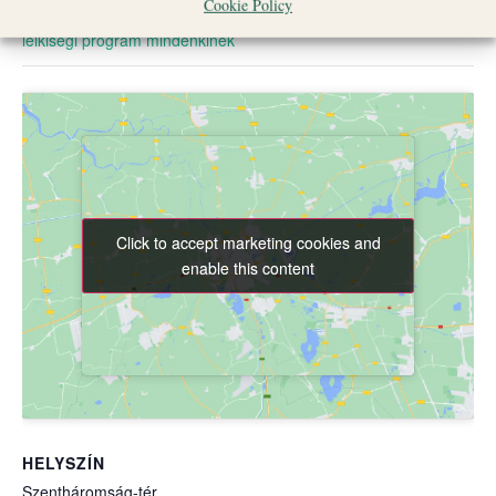
Cookie Policy
családos program
,
egyéb lelkiség/kulturális
,
ifjúsági
,
koncert
,
lelkiségi program mindenkinek
Click to accept marketing cookies and
Click to accept marketing cookies and
enable this content
enable this content
HELYSZÍN
Szentháromság-tér