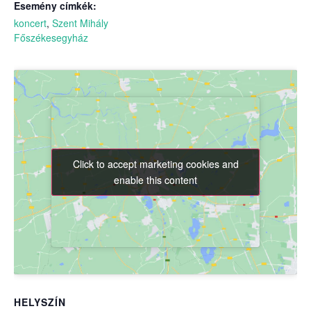
Esemény címkék:
koncert
,
Szent Mihály
Főszékesegyház
Click to accept marketing cookies and
Click to accept marketing cookies and
enable this content
enable this content
HELYSZÍN