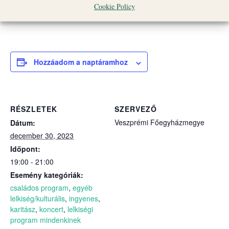
Cookie Policy
Hozzáadom a naptáramhoz
RÉSZLETEK
SZERVEZŐ
Veszprémi Főegyházmegye
Dátum:
december 30, 2023
Időpont:
19:00 - 21:00
Esemény kategóriák:
családos program
,
egyéb
lelkiség/kulturális
,
ingyenes
,
karitász
,
koncert
,
lelkiségi
program mindenkinek