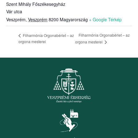
Szent Mihály Főszékesegyház
Vár utca
Veszprém
,
Veszprém
8200
Magyarország
+ Google Térkép
Filharmónia Orgonabérlet – az
Filharmónia Orgonabérlet – az
orgona mesterei
orgona mesterei