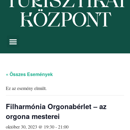
« Összes Események
Ez az esemény elmúlt.
Filharmónia Orgonabérlet – az
orgona mesterei
október 30, 2023 @ 19:30
-
21:00