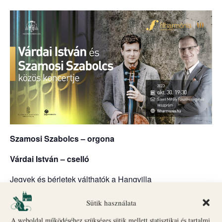
Szamosi Szabolcs – orgona
Várdai István – cselló
Jegyek és bérletek válthatók a Hangvilla
jegypénztárában.
Sütik használata
(Veszprém, Brusznyai u. 2.; +36 88 889 180, online:
A weboldal működéséhez szükséges sütik mellett statisztikai és tartalmi