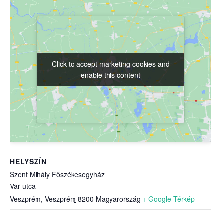
Click to accept marketing cookies and
Click to accept marketing cookies and
enable this content
enable this content
HELYSZÍN
Szent Mihály Főszékesegyház
Vár utca
Veszprém
,
Veszprém
8200
Magyarország
+ Google Térkép