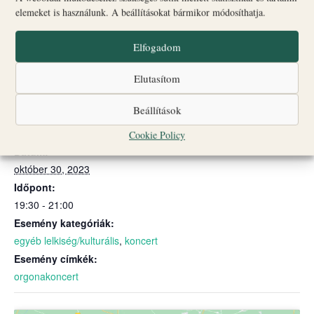
www.jegymester.hu)
elemeket is használunk. A beállításokat bármikor módosíthatja.
Elfogadom
Hozzáadom a naptáramhoz
Elutasítom
Beállítások
RÉSZLETEK
Cookie Policy
Dátum:
október 30, 2023
Időpont:
19:30 - 21:00
Esemény kategóriák:
egyéb lelkiség/kulturális
,
koncert
Esemény címkék:
orgonakoncert