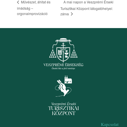
A mai napon a Veszprémi Érseki
Művészet, áhitat és
imádság –
Turisztikai Központ látogatóhelyei:
orgonaimprovizáció
zárva
Kapcsolat