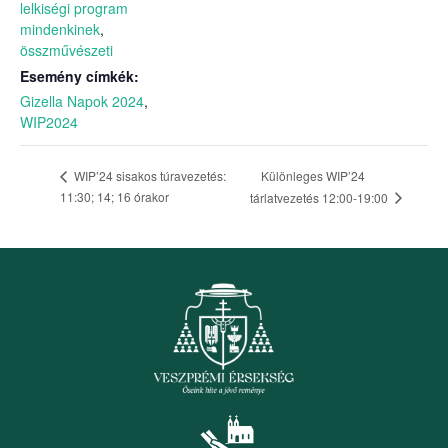
lelkiségi program
mindenkinek
,
összművészeti
Esemény címkék:
Gizella Napok 2024
,
WIP2024
Különleges WIP’24
WIP’24 sisakos túravezetés:
11:30; 14; 16 órakor
tárlatvezetés 12:00-19:00