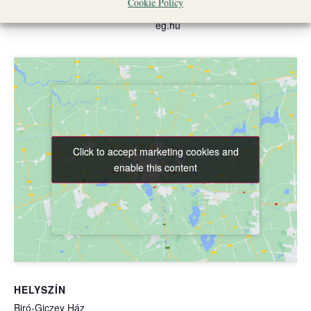
Cookie Policy
turizmus@veszpremierseks
eg.hu
Click to accept marketing cookies and
Click to accept marketing cookies and
enable this content
enable this content
HELYSZÍN
Biró-Giczey Ház