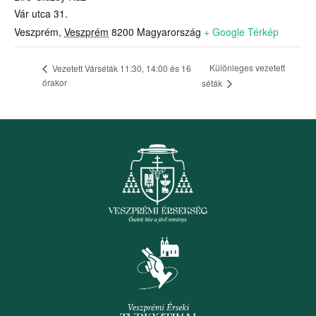
Vár utca 31.
Veszprém
,
Veszprém
8200
Magyarország
+ Google Térkép
Különleges vezetett
Vezetett Várséták 11:30, 14:00 és 16
órakor
séták