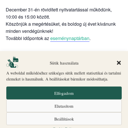
December 31-én rövidített nyitvatartással működünk,
10:00 és 15:00 között.
Köszönjük a megértésüket, és boldog új évet kívánunk
minden vendégünknek!
További időpontok az
eseménynaptárban
.
Sütik használata
Hozzáadom a naptáramhoz
A weboldal működéséhez szükséges sütik mellett statisztikai és tartalmi
elemeket is használunk. A beállításokat bármikor módosíthatja.
RÉSZLETEK
SZERVEZŐ
Elfogadom
Veszprémi Érseki Turisztikai
Dátum:
Központ
december 31, 2025
Elutasítom
Telefon
Időpont:
+36205602010
Beállítások
10:00 - 15:00
Email