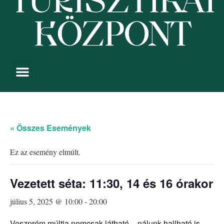
« Összes Események
Ez az esemény elmúlt.
Vezetett séta: 11:30, 14 és 16 órakor
július 5, 2025 @ 10:00
-
20:00
Veszprém múltja nemcsak látható – nálunk hallható is.