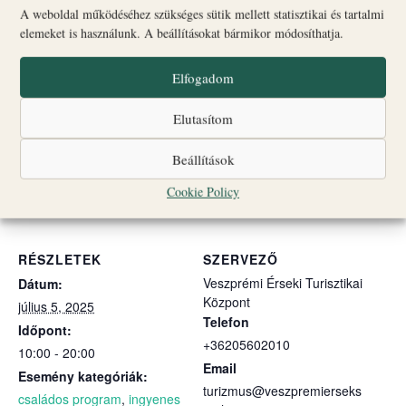
Régészeti kiállítás – az első pénzérménk, a Szent
A weboldal működéséhez szükséges sütik mellett statisztikai és tartalmi
István dénár története
elemeket is használunk. A beállításokat bármikor módosíthatja.
A kanonoki ház kertje – csend és nyugalom.
Elfogadom
Szeretettel várunk mindenkit!
Elutasítom
Beállítások
Hozzáadom a naptáramhoz
Cookie Policy
RÉSZLETEK
SZERVEZŐ
Veszprémi Érseki Turisztikai
Dátum:
Központ
július 5, 2025
Telefon
Időpont:
+36205602010
10:00 - 20:00
Email
Esemény kategóriák:
turizmus@veszpremierseks
családos program
,
ingyenes