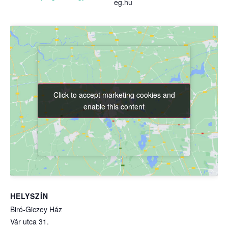
eg.hu
Click to accept marketing cookies and
Click to accept marketing cookies and
enable this content
enable this content
HELYSZÍN
Biró-Giczey Ház
Vár utca 31.