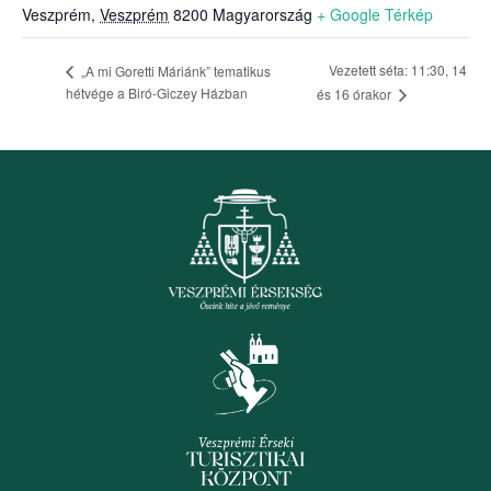
Veszprém
,
Veszprém
8200
Magyarország
+ Google Térkép
Vezetett séta: 11:30, 14
„A mi Goretti Máriánk” tematikus
hétvége a Biró-Giczey Házban
és 16 órakor