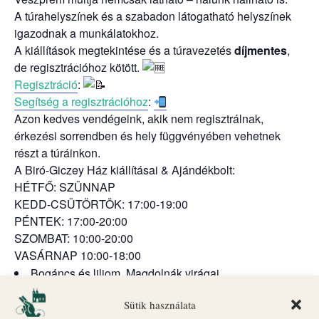
A túrahelyszínek és a szabadon látogatható helyszínek
igazodnak a munkálatokhoz.
A kiállítások megtekintése és a túravezetés
díjmentes
,
de regisztrációhoz kötött.
Regisztráció
:
Segítség a regisztrációhoz
:
Azon kedves vendégeink, akik nem regisztrálnak,
érkezési sorrendben és hely függvényében vehetnek
részt a túráinkon.
A Biró-Giczey Ház kiállításai & Ajándékbolt:
HÉTFŐ: SZÜNNAP
KEDD-CSÜTÖRTÖK: 17:00-19:00
PÉNTEK: 17:00-20:00
SZOMBAT: 10:00-20:00
VASÁRNAP 10:00-18:00
Bogáncs és liliom, Magdolnák virágai
Kamrakiállítás – a barokk-kori székesegyház titkai
Sütik használata
Nem káptalan a fejem
kiállítás – mi a stallum?