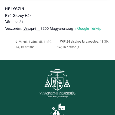
HELYSZÍN
Biró-Giczey Ház
Vár utca 31.
Veszprém
,
Veszprém
8200
Magyarország
+ Google Térkép
WIP’24 sisakos túravezetés: 11:30;
Vezetett várséták 11:30,
14, 16 órakor
14; 16 órakor