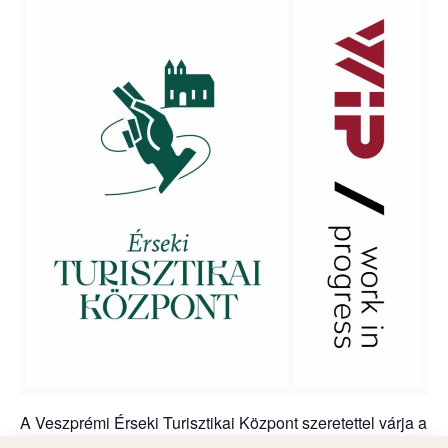
A Veszprémi Érseki Turisztikai Központ szeretettel várja a
látogatókat a következő időpontokban: