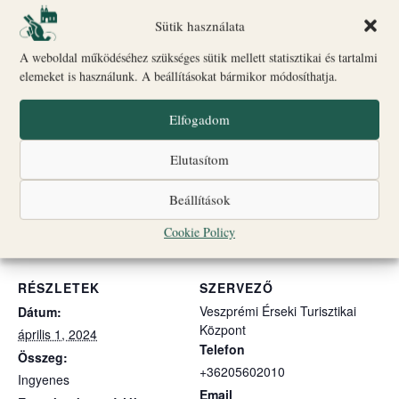
11:00 / 14:00 / 16:00 órakor.
Sütik használata
A séták sisakos túraelemeket is tartalmaznak. Minden
A weboldal működéséhez szükséges sütik mellett statisztikai és tartalmi
esetben a program a Biró-Giczey Házból indul. A várséta
elemeket is használunk. A beállításokat bármikor módosíthatja.
érinti a Főszékesegyházat, annak altemplomát és a Szent
Imre Templomot.
Elfogadom
A programon való részvétel díjmentes. Regisztrálni a
helyszínen, a Biró-Giczey Házban lehet.
Elutasítom
Beállítások
Hozzáadom a naptáramhoz
Cookie Policy
RÉSZLETEK
SZERVEZŐ
Veszprémi Érseki Turisztikai
Dátum:
Központ
április 1, 2024
Telefon
Összeg:
+36205602010
Ingyenes
Email