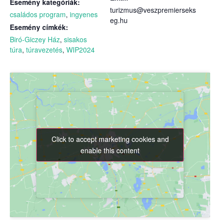
Esemény kategóriák:
turizmus@veszpremierseks
családos program
,
ingyenes
eg.hu
Esemény címkék:
Biró-Giczey Ház
,
sisakos
túra
,
túravezetés
,
WIP2024
Click to accept marketing cookies and
Click to accept marketing cookies and
enable this content
enable this content