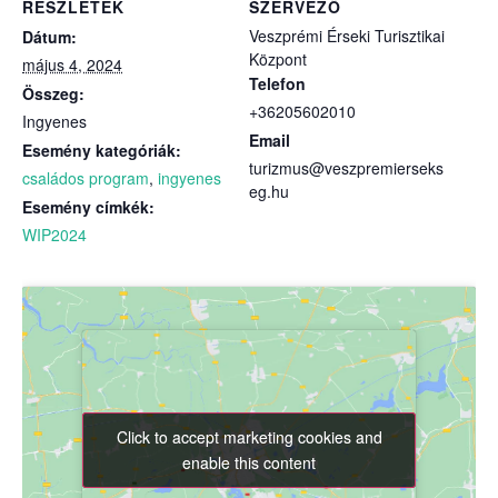
RÉSZLETEK
SZERVEZŐ
Veszprémi Érseki Turisztikai
Dátum:
Központ
május 4, 2024
Telefon
Összeg:
+36205602010
Ingyenes
Email
Esemény kategóriák:
turizmus@veszpremierseks
családos program
,
ingyenes
eg.hu
Esemény címkék:
WIP2024
Click to accept marketing cookies and
Click to accept marketing cookies and
enable this content
enable this content