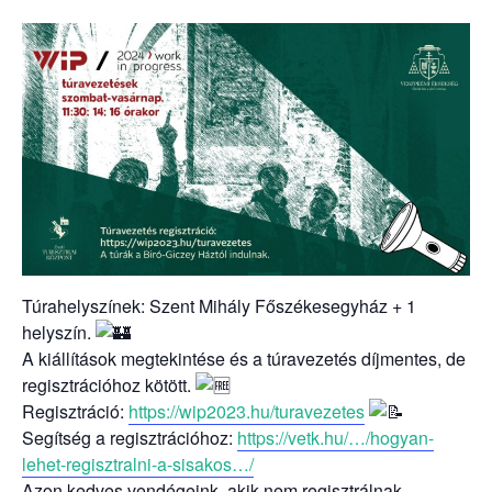
Túrahelyszínek: Szent Mihály Főszékesegyház + 1
helyszín.
A kiállítások megtekintése és a túravezetés díjmentes, de
regisztrációhoz kötött.
Regisztráció:
https://wip2023.hu/turavezetes
Segítség a regisztrációhoz:
https://vetk.hu/…/hogyan-
lehet-regisztralni-a-sisakos…/
Azon kedves vendégeink, akik nem regisztrálnak,