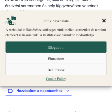
érkezési sorrendben és hely függvényében vehetnek
részt a túráinkon.
Biró-Giczey Ház kiállításai (szo-vas, 10:00-18:00):
Sütik használata
„Nem káptalan a fejem” című kiállítás – Honnan ered
A weboldal működéséhez szükséges sütik mellett statisztikai és tartalmi
ez a mondás?
elemeket is használunk. A beállításokat bármikor módosíthatja.
Régészeti kiállítás – a várhegy régészeti kutatásából
származó különleges leletek.
Elfogadom
Kanonoki lakosztály – mit ábrázolnak és milyen
történetet rejtenek a gyönyörű freskók?
Elutasítom
A kanonoki ház kertje – csend és nyugalom.
Beállítások
Várunk mindenkit szeretettel!
Cookie Policy
Hozzáadom a naptáramhoz