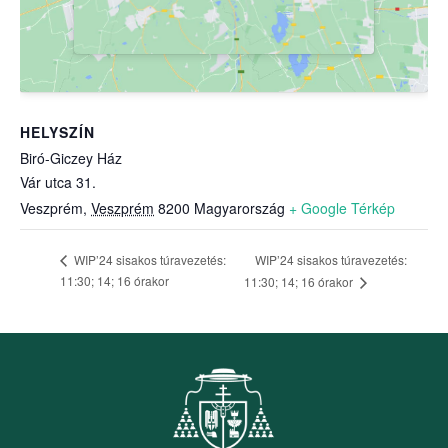
HELYSZÍN
Biró-Giczey Ház
Vár utca 31.
Veszprém
,
Veszprém
8200
Magyarország
+ Google Térkép
WIP’24 sisakos túravezetés:
WIP’24 sisakos túravezetés:
11:30; 14; 16 órakor
11:30; 14; 16 órakor