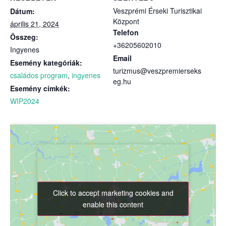
Veszprémi Érseki Turisztikai
Dátum:
Központ
április 21, 2024
Telefon
Összeg:
+36205602010
Ingyenes
Email
Esemény kategóriák:
turizmus@veszpremierseks
családos program
,
ingyenes
eg.hu
Esemény címkék:
WIP2024
Click to accept marketing cookies and
Click to accept marketing cookies and
enable this content
enable this content