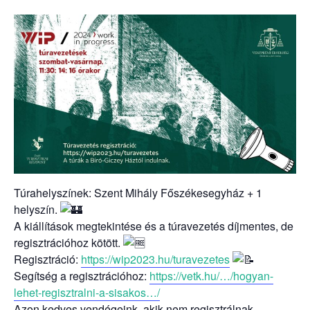
Túrahelyszínek: Szent Mihály Főszékesegyház + 1
helyszín.
A kiállítások megtekintése és a túravezetés díjmentes, de
regisztrációhoz kötött.
Regisztráció:
https://wip2023.hu/turavezetes
Segítség a regisztrációhoz:
https://vetk.hu/…/hogyan-
lehet-regisztralni-a-sisakos…/
Azon kedves vendégeink, akik nem regisztrálnak,