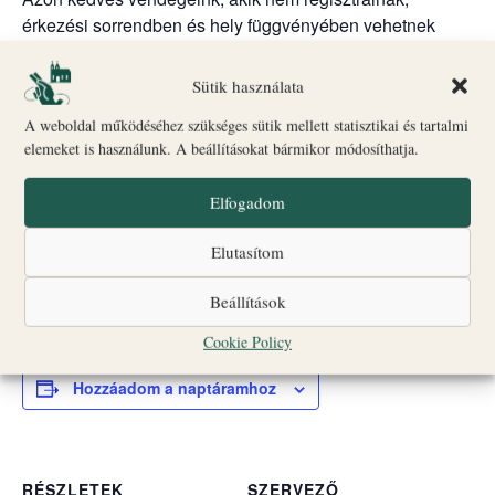
érkezési sorrendben és hely függvényében vehetnek
részt a túráinkon.
Biró-Giczey Ház kiállításai (szo-vas, 10:00-18:00):
Sütik használata
– „Nem káptalan a fejem” című kiállítás – Honnan ered ez
A weboldal működéséhez szükséges sütik mellett statisztikai és tartalmi
a mondás?
elemeket is használunk. A beállításokat bármikor módosíthatja.
– Régészeti kiállítás – a várhegy régészeti kutatásából
származó különleges leletek.
Elfogadom
– Kanonoki lakosztály – mit ábrázolnak és milyen
történetet rejtenek a gyönyörű
Elutasítom
freskók?
– A kanonoki ház kertje – csend és nyugalom.
Beállítások
Várunk mindenkit szeretettel!
Cookie Policy
Hozzáadom a naptáramhoz
RÉSZLETEK
SZERVEZŐ