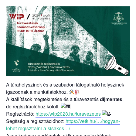
A túrahelyszínek és a szabadon látogatható helyszínek
igazodnak a munkálatokhoz.
A kiállítások megtekintése és a túravezetés
díjmentes
,
de regisztrációhoz kötött.
Regisztráció:
https://wip2023.hu/turavezetes
Segítség a regisztrációhoz:
https://vetk.hu/…/hogyan-
lehet-regisztralni-a-sisakos…/
Azon kedves vendégeink, akik nem regisztrálnak,