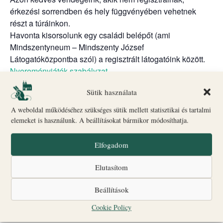
érkezési sorrendben és hely függvényében vehetnek
részt a túráinkon.
Havonta kisorsolunk egy családi belépőt (ami
Mindszentyneum – Mindszenty József
Látogatóközpontba szól) a regisztrált látogatóink között.
Nyereményjáték szabályzat
Biró-Giczey Ház kiállításai (szombat, vasárnap: 10:00-
Sütik használata
18:00)
Nem káptalan a fejem
kiállítás – segíts megfejteni a
A weboldal működéséhez szükséges sütik mellett statisztikai és tartalmi
rejtvényt a papnövendéknek
elemeket is használunk. A beállításokat bármikor módosíthatja.
Régészeti kiállítás – a 17. századi női papucs titkai
Kanonoki lakosztály – mit ábrázolnak és milyen
Elfogadom
történetet rejtenek a gyönyörű freskók?
Elutasítom
A kanonoki ház kertje – csend és nyugalom.
A fenti időszakban az ajándékbolt is nyitva van.
Beállítások
Cookie Policy
Szeretettel várunk mindenkit!