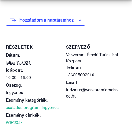
Hozzáadom a naptáramhoz
RÉSZLETEK
SZERVEZŐ
Veszprémi Érseki Turisztikai
Dátum:
Központ
július 7, 2024
Telefon
Időpont:
+36205602010
10:00 - 18:00
Email
Összeg:
turizmus@veszpremierseks
Ingyenes
eg.hu
Esemény kategóriák:
családos program
,
ingyenes
Esemény címkék:
WIP2024