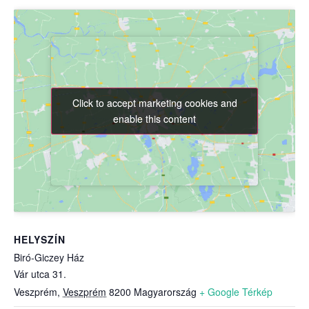
Click to accept marketing cookies and
Click to accept marketing cookies and
enable this content
enable this content
HELYSZÍN
Biró-Giczey Ház
Vár utca 31.
Veszprém
,
Veszprém
8200
Magyarország
+ Google Térkép