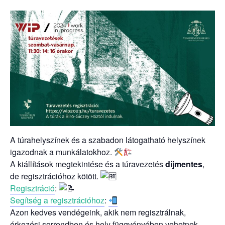
A túrahelyszínek és a szabadon látogatható helyszínek
igazodnak a munkálatokhoz.
A kiállítások megtekintése és a túravezetés
díjmentes
,
de regisztrációhoz kötött.
Regisztráció
:
Segítség a regisztrációhoz
:
Azon kedves vendégeink, akik nem regisztrálnak,
érkezési sorrendben és hely függvényében vehetnek