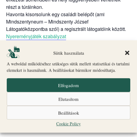
részt a túráinkon.
Havonta kisorsolunk egy családi belépőt (ami
Mindszentyneum – Mindszenty József
Látogatóközpontba szól) a regisztrált látogatóink között.
Nyereményjáték szabályzat
Biró-Giczey Ház kiállításai (péntek: 17:00-20:00;
szombat: 10:00-20:00; vasárnap: 10:00-18:00)
Sütik használata
Nem káptalan a fejem
kiállítás – segíts megfejteni a
A weboldal működéséhez szükséges sütik mellett statisztikai és tartalmi
rejtvényt a papnövendéknek
elemeket is használunk. A beállításokat bármikor módosíthatja.
Régészeti kiállítás – a 17. századi női papucs titkai
Freskós szobák – mit ábrázolnak és milyen történetet
Elfogadom
rejtenek a gyönyörű freskók?
A kanonoki ház kertje – csend és nyugalom.
Elutasítom
A fenti időszakban az ajándékbolt is nyitva van.
Beállítások
Szeretettel várunk mindenkit!
Cookie Policy