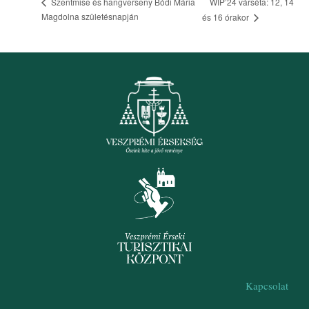
WIP’24 várséta: 12, 14
Szentmise és hangverseny Bódi Mária
Magdolna születésnapján
és 16 órakor
Kapcsolat