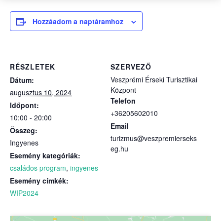
Hozzáadom a naptáramhoz
RÉSZLETEK
SZERVEZŐ
Veszprémi Érseki Turisztikai
Dátum:
Központ
augusztus 10, 2024
Telefon
Időpont:
+36205602010
10:00 - 20:00
Email
Összeg:
turizmus@veszpremierseks
Ingyenes
eg.hu
Esemény kategóriák:
családos program
,
ingyenes
Esemény címkék:
WIP2024