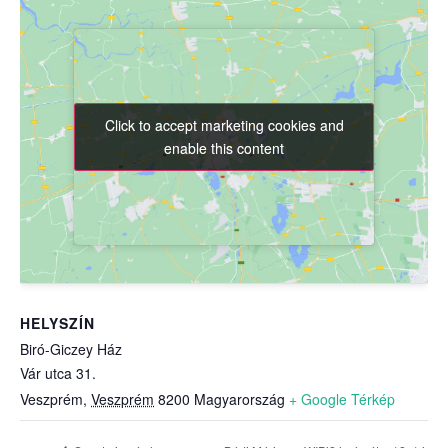
Click to accept marketing cookies and
Click to accept marketing cookies and
enable this content
enable this content
HELYSZÍN
Biró-Giczey Ház
Vár utca 31.
Veszprém
,
Veszprém
8200
Magyarország
+ Google Térkép