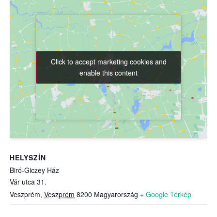
Click to accept marketing cookies and
Click to accept marketing cookies and
enable this content
enable this content
HELYSZÍN
Biró-Giczey Ház
Vár utca 31.
Veszprém
,
Veszprém
8200
Magyarország
+ Google Térkép