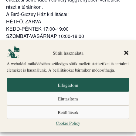
részt a túráinkon.
A Biró-Giczey Ház kiállításai:
HÉTFŐ: ZÁRVA
KEDD-PÉNTEK 17:00-19:00
SZOMBAT-VASÁRNAP 10:00-18:00
Kamrakiállítás – a barokk-kori székesegyház titkai
Nem káptalan a fejem
kiállítás – mi a stallum?
Sütik használata
Régészeti kiállítás – az első pénzérménk, a Szent
A weboldal működéséhez szükséges sütik mellett statisztikai és tartalmi
István dénár története
elemeket is használunk. A beállításokat bármikor módosíthatja.
Freskós szobák – milyen történetet rejtenek a
gyönyörű freskók?
Elfogadom
A kanonoki ház kertje – csend és nyugalom.
Elutasítom
Szombaton és vasárnap az ajándékbolt is nyitva van,
nézze meg egyedi, freskó-grafikás termékeinket.
Beállítások
Szeretettel várunk mindenkit!
Cookie Policy