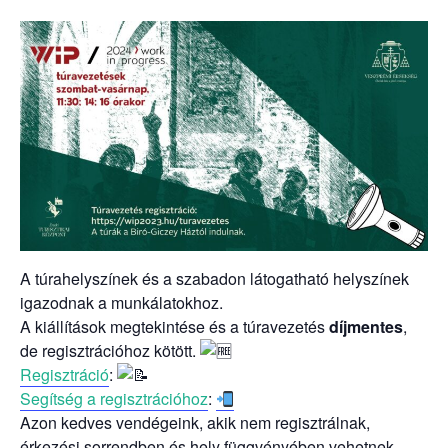
A túrahelyszínek és a szabadon látogatható helyszínek
igazodnak a munkálatokhoz.
A kiállítások megtekintése és a túravezetés
díjmentes
,
de regisztrációhoz kötött.
Regisztráció
:
Segítség a regisztrációhoz
:
Azon kedves vendégeink, akik nem regisztrálnak,
érkezési sorrendben és hely függvényében vehetnek