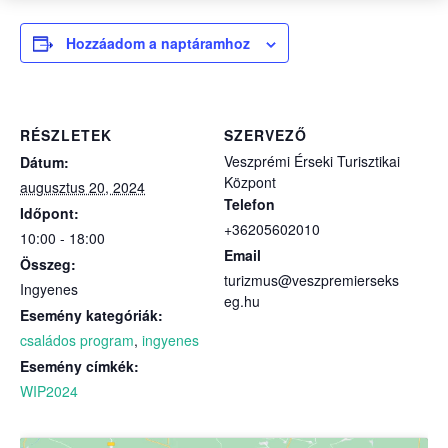
Hozzáadom a naptáramhoz
RÉSZLETEK
SZERVEZŐ
Veszprémi Érseki Turisztikai
Dátum:
Központ
augusztus 20, 2024
Telefon
Időpont:
+36205602010
10:00 - 18:00
Email
Összeg:
turizmus@veszpremierseks
Ingyenes
eg.hu
Esemény kategóriák:
családos program
,
ingyenes
Esemény címkék:
WIP2024