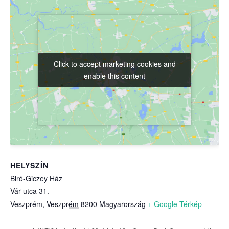
Click to accept marketing cookies and
Click to accept marketing cookies and
enable this content
enable this content
HELYSZÍN
Biró-Giczey Ház
Vár utca 31.
Veszprém
,
Veszprém
8200
Magyarország
+ Google Térkép