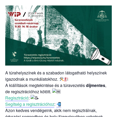
A túrahelyszínek és a szabadon látogatható helyszínek
igazodnak a munkálatokhoz.
A kiállítások megtekintése és a túravezetés
díjmentes
,
de regisztrációhoz kötött.
Regisztráció
:
Segítség a regisztrációhoz
:
Azon kedves vendégeink, akik nem regisztrálnak,
érkezési sorrendben és hely függvényében vehetnek