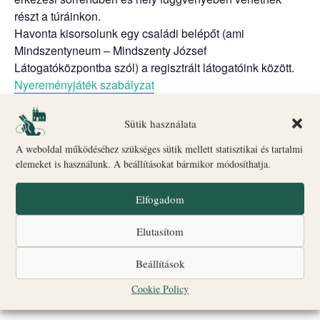
részt a túráinkon.
Havonta kisorsolunk egy családi belépőt (ami
Mindszentyneum – Mindszenty József
Látogatóközpontba szól) a regisztrált látogatóink között.
Nyereményjáték szabályzat
Biró-Giczey Ház kiállításai (péntek: 17:00-20:00;
szombat: 10:00-20:00; vasárnap: 10:00-18:00)
Sütik használata
Nem káptalan a fejem
kiállítás – segíts megfejteni a
A weboldal működéséhez szükséges sütik mellett statisztikai és tartalmi
rejtvényt a papnövendéknek
elemeket is használunk. A beállításokat bármikor módosíthatja.
Régészeti kiállítás – a 17. századi női papucs titkai
Freskós szobák – mit ábrázolnak és milyen történetet
Elfogadom
rejtenek a gyönyörű freskók?
A kanonoki ház kertje – csend és nyugalom.
Elutasítom
A fenti időszakban az ajándékbolt is nyitva van.
Beállítások
Szeretettel várunk mindenkit!
Cookie Policy