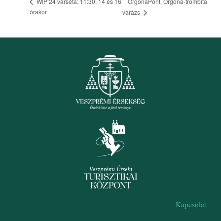
OrgonaPont, Orgona-trombita
WIP’24 várséta: 11:30, 14 és 16
órakor
varázs
Kapcsolat